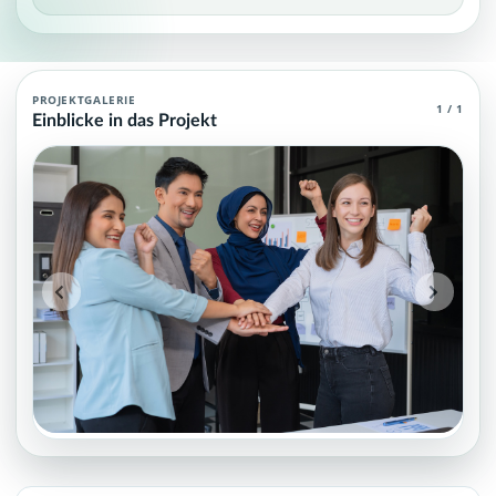
Voices Unlocked – Digitale Teilhabe für al
PROJEKTGALERIE
1 / 1
Einblicke in das Projekt
We build an inclusive, community-driven AI language platform sup
Projektteam: SupraTix GmbH.
Historischer Finanzierungsstand: 5.000,00 EUR von 150.000,0
Unterstützer:innen: 1. Erreicht: 3 Prozent.
Historisch veröffentlichte Unterstützungsoptionen: 3.
Aktiver Seitenabschnitt: information.
Qualitätssicherung: Kanonische URL, Robots-Angaben, aggreg