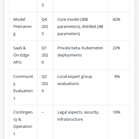
5
Model
Q4
Core model (30B
42%
Pretrainin
202
parameters), distilled (4B
g
5
parameters)
SaaS &
Q1
Private beta, Kubernetes
22%
On-Edge
202
deployments
APIs
6
Communit
Q2
Local expert group
8%
y
202
evaluations
Evaluation
6
s
Contingen
–
Legal aspects, security,
10%
cy &
infrastructure
Operation
s