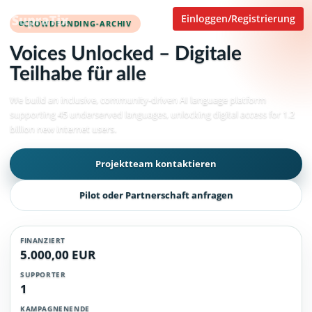
Einloggen/Registrierung
CROWDFUNDING-ARCHIV
Voices Unlocked – Digitale
Teilhabe für alle
We build an inclusive, community-driven AI language platform
supporting 45 underserved languages, unlocking digital access for 1.2
billion new internet users.
Projektteam kontaktieren
Pilot oder Partnerschaft anfragen
FINANZIERT
5.000,00 EUR
SUPPORTER
1
KAMPAGNENENDE