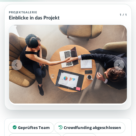
Vertriebsagent (MCP)
PROJEKTGALERIE
1 / 1
Einblicke in das Projekt
Vertriebsagent (MCP) , die grundlegendes und spezielles Wissen 
Projektteam: SupraTix GmbH.
Historischer Finanzierungsstand: 0 EUR von 40.000,00 EUR.
Unterstützer:innen: 0. Erreicht: 0 Prozent.
Historisch veröffentlichte Unterstützungsoptionen: 4.
Aktiver Seitenabschnitt: information.
Qualitätssicherung: Kanonische URL, Robots-Angaben, aggreg
Geprüftes Team
Crowdfunding abgeschlossen