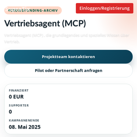
Einloggen/Registrierung
CROWDFUNDING-ARCHIV
Vertriebsagent (MCP)
Vertriebsagent (MCP) , die grundlegendes und spezielles Wissen über
Vertrieb.
Projektteam kontaktieren
Pilot oder Partnerschaft anfragen
FINANZIERT
0 EUR
SUPPORTER
0
KAMPAGNENENDE
08. Mai 2025