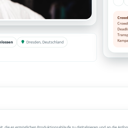
Crowd
Crowdf
Deadli
Transp
Kampag
hlossen
Dresden, Deutschland
it, die es ermöglichen Produktionsabläufe zu digitalisieren und an die Anf