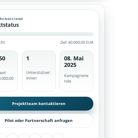
ERUNGSSTAND
ktstatus
cht
Ziel: 40.000,00 EUR
50
1
08. Mai
he werden serverseitig geprüft.
2025
Unterstützer:
iert
Kampagnene
innen
.000,00
nde
Projektteam kontaktieren
Pilot oder Partnerschaft anfragen