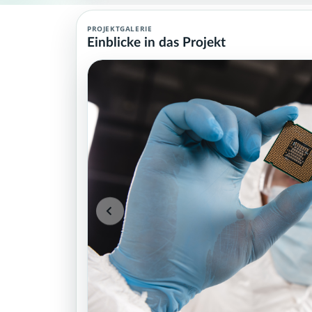
Halbleiterfertigung Agent (MCP)
PROJEKTGALERIE
Einblicke in das Projekt
Halbleiterfertigung Agent (MCP): Teamprofil, Hintergrund und Ko
Projektteam: SupraTix GmbH.
Historischer Finanzierungsstand: 839,50 EUR von 40.000,00 
Unterstützer:innen: 1. Erreicht: 2 Prozent.
Historisch veröffentlichte Unterstützungsoptionen: 4.
Aktiver Seitenabschnitt: team.
Qualitätssicherung: Kanonische URL, Robots-Angaben, aggreg