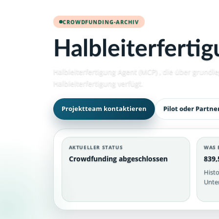
CROWDFUNDING-ARCHIV
Halbleiterferti
Halbleiterfertigung Agent (MCP) , die über grun
Halbleiterfertigung verfügt.
Projektteam kontaktieren
Pilot oder Partne
AKTUELLER STATUS
WAS 
Crowdfunding abgeschlossen
839,
Histo
Unter