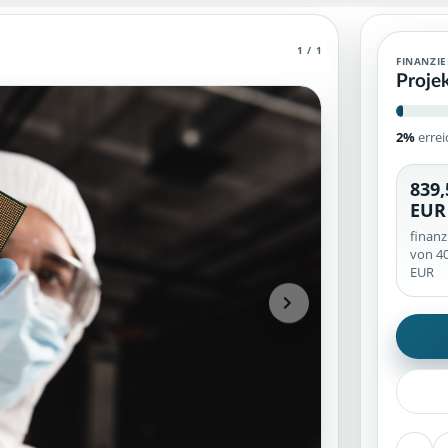
1 / 1
ntaktmöglichkeiten zur Kampagne.
FINANZI
Proje
EUR.
2%
errei
839,
ierte Unterstützerinformationen und veröffentlichte Inhaltsbereic
EUR
finanz
von 40
EUR