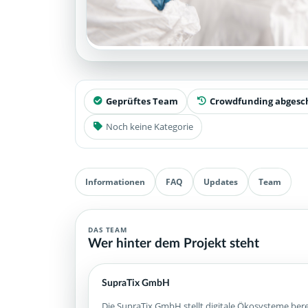
Geprüftes Team
Crowdfunding abgesc
Noch keine Kategorie
Informationen
FAQ
Updates
Team
DAS TEAM
Wer hinter dem Projekt steht
SupraTix GmbH
Die SupraTix GmbH stellt digitale Ökosysteme bere