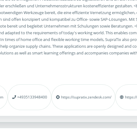
 erschließen und Unternehmensstrukturen kosteneffizienter gestalten. <b
 notwendigen Werkzeuge bereit, die eine effiziente Vernetzung ermögliche
 sind offen konzipiert und kompatibel zu Office- sowie SAP-Lösungen. Mit 
ote bereit und begleitet Unternehmen mit Schulungen sowie Beratungen. <b
 and adapted to the requirements of today's working world. This enables c
 In times of home office and flexible working time models, SupraTix also prov
p organize supply chains. These applications are openly designed and comp
utions as well as smart learning offerings and accompanies companies with
om
+4935133948400
https://supratix.zendesk.com/
https:/