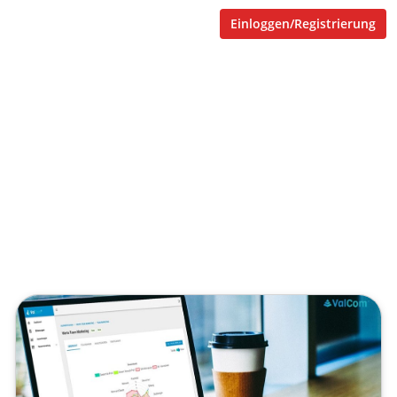
Einloggen/Registrierung
iCourious
New Work und Future
Learning
Veröffentlicht von
Dipl.-Ing. Tobias Goecke
,
SupraTix GmbH
(4 Jahre, 6 Monate her aktualisiert)
1 Minute
Januar 10, 2022