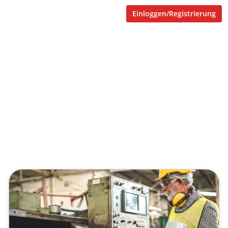
Einloggen/Registrierung
iCourious
Kleben Unternehmen an
alten Geschäftsmodellen?
Veröffentlicht von
Tobias Goecke
,
SupraTix GmbH
(4 Jahre,
6 Monate her aktualisiert)
1 Minute
Januar 10, 2022