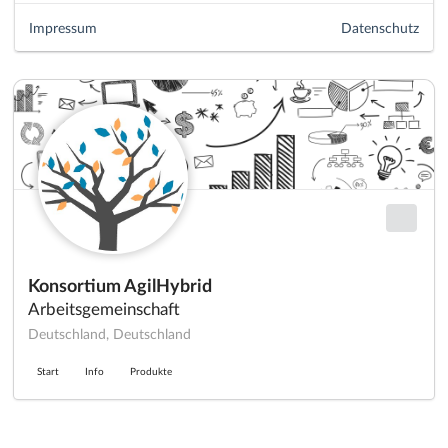
Impressum
Datenschutz
Konsortium AgilHybrid
Arbeitsgemeinschaft
Deutschland, Deutschland
Start
Info
Produkte
·
·
·
Datenschutz
·
Impressum
EU-Online-Schlichtungs-Plattform
·
© 2016 - 2026 SupraTix GmbH oder Partnergesellschaften - Alle Rechte vorbehalten.