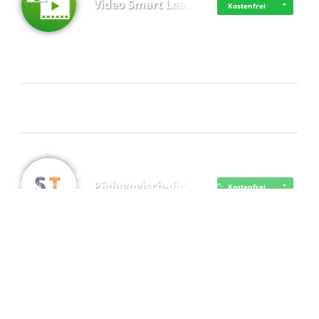
Video Smart Lea…
Kostenfrei
Frisch dabei
·
·
·
Datenschutz
·
Impressum
EU-Online-Schlichtungs-Plattform
·
Pädagogisch-did…
© 2016 - 2026 SupraTix GmbH oder Partnergesellschaften - Alle Rechte vorbehalten.
Kostenfrei
Mittelstand Dig…
Kostenfrei