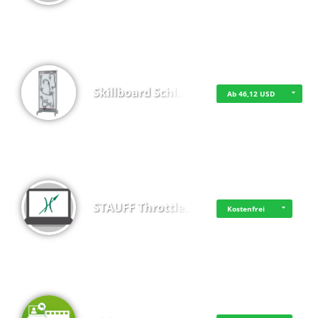
Skillboard Schl…
Ab 46,12 USD
STAUFF Throttle…
Kostenfrei