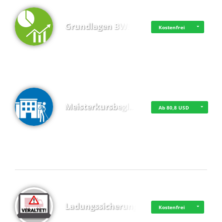
Grundlagen BWL
Kostenfrei
Meisterkursbegl…
Ab 80,8 USD
Top 4 (Buchungen)
Ladungssicherung
Kostenfrei