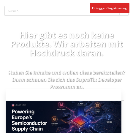
Einloggen/Registrierung
Hier gibt es noch keine
Produkte. Wir arbeiten mit
Hochdruck daran.
Haben Sie Inhalte und wollen diese bereitstellen?
Dann schauen Sie sich das
SupraTix Developer
Programm
an.
Aktuelles