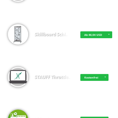
Skillboard Schl…
Ab 46,04 USD
STAUFF Throttle…
Kostenfrei