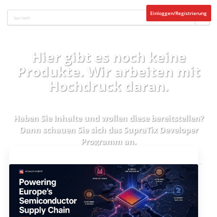
Einloggen/Registrierung
Hier gibt es noch keine
Produkte. Wir arbeiten mit
Hochdruck daran.
Haben Sie Inhalte und wollen diese bereitstellen?
Dann schauen Sie sich das
SupraTix Developer
Programm
an.
Aktuelles