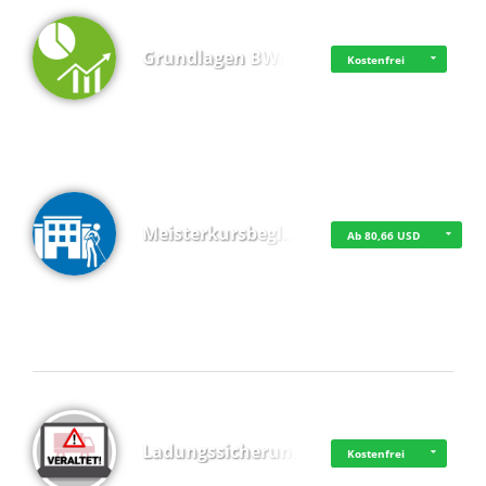
Grundlagen BWL
Kostenfrei
Meisterkursbegl…
Ab 80,66 USD
Top 4 (Buchungen)
Ladungssicherung
Kostenfrei