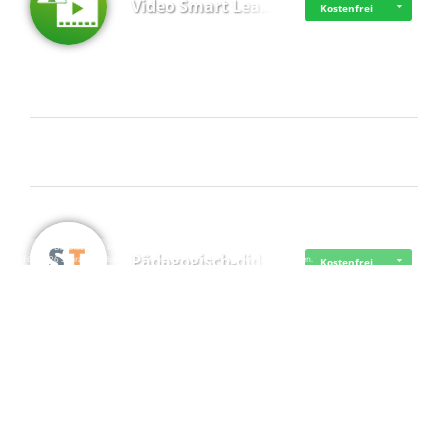
Video Smart Lea…
Kostenfrei
Frisch dabei
·
·
·
Datenschutz
·
Impressum
EU-Online-Schlichtungs-Plattform
·
Pädagogisch-did…
© 2016 - 2026 SupraTix GmbH oder Partnergesellschaften - Alle Rechte vorbehalten.
Kostenfrei
Mittelstand Dig…
Kostenfrei