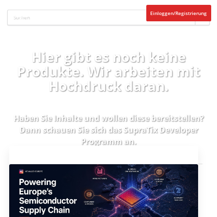
Einloggen/Registrierung
Hier gibt es noch keine
Produkte. Wir arbeiten mit
Hochdruck daran.
Haben Sie Inhalte und wollen diese bereitstellen?
Dann schauen Sie sich das
SupraTix Developer
Programm
an.
Aktuelles