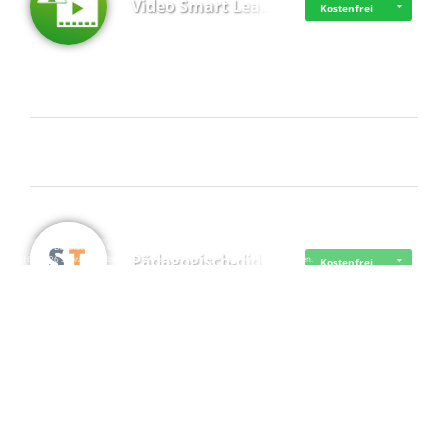
Video Smart Lea…
Kostenfrei
Frisch dabei
·
·
·
Datenschutz
·
Impressum
EU-Online-Schlichtungs-Plattform
·
Pädagogisch-did…
© 2016 - 2026 SupraTix GmbH oder Partnergesellschaften - Alle Rechte vorbehalten.
Kostenfrei
Mittelstand Dig…
Kostenfrei