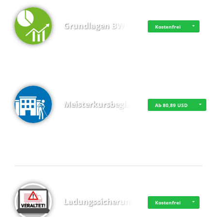
Grundlagen BWL
Kostenfrei
Meisterkursbegl…
Ab 80,89 USD
Top 4 (Buchungen)
Ladungssicherung
Kostenfrei