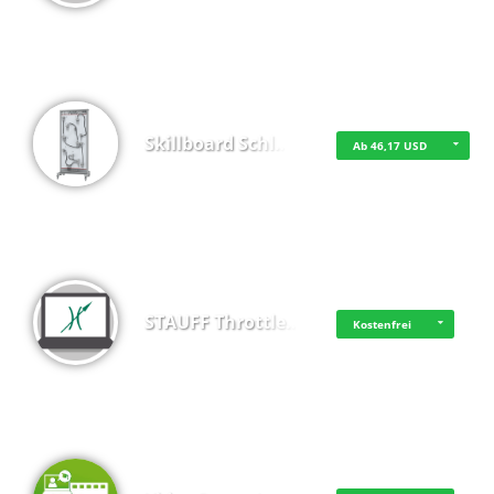
Skillboard Schl…
Ab 46,17 USD
STAUFF Throttle…
Kostenfrei