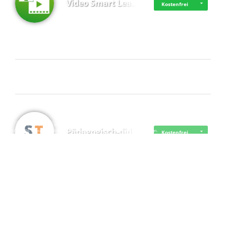
Video Smart Lea…
Kostenfrei
Frisch dabei
·
·
·
Datenschutz
·
Impressum
EU-Online-Schlichtungs-Plattform
·
Pädagogisch-did…
© 2016 - 2026 SupraTix GmbH oder Partnergesellschaften - Alle Rechte vorbehalten.
Kostenfrei
Mittelstand Dig…
Kostenfrei