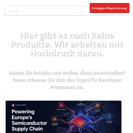
Einloggen/Registrierung
Hier gibt es noch keine
Produkte. Wir arbeiten mit
Hochdruck daran.
Haben Sie Inhalte und wollen diese bereitstellen?
Dann schauen Sie sich das
SupraTix Developer
Programm
an.
Aktuelles