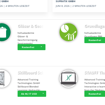
SUPRATIX GMBH
X GMBH
JUNI 8, 2026 | 2 MINUTEN LESEZEIT
2026 | 4 MINUTEN LESEZEIT
Gläser & Geschi…
Grundlage
holluakademie
holluakademie
Gläser- &
Grundlagen BWL
Geschirrreinigung
Kostenfrei
Servicemodul
Kostenfrei
Skillboard Schl…
STAUFF Th
Advanced Training
Advanced Trainin
Technologies GmbH
Technologies Gm
Skillboard Blended
Interactive e-lear
Learning: Hydrauliks…
from the "Hydrau
Ab 46,17 USD
Kostenfrei