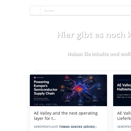
Hier gibt es noch
Haben Sie Inhalte und woll
Aktuelles
AE Vall
AE Valley and the next operating
Liefer
layer for t…
VERÖFFE
VERÖFFENTLICHT
TOBIAS GOECKE (GÖCKE) -