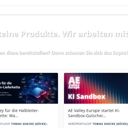
 keine Produkte. Wir arbeiten mi
en diese bereitstellen? Dann schauen Sie sich das
SupraT
AE Valley Europe startet KI-
ey für die Halbleiter-
Sandbox-Gutschei…
kette: Wa…
VERÖFFENTLICHT
TOBIAS GOECKE (GÖCKE) 
NTLICHT
TOBIAS GOECKE (GÖCKE) -