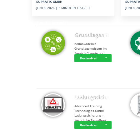
SUPRATI
SUPRATIX GMBH
JUNI 8, 
JUNI 8, 2026 | 3 MINUTEN LESEZEIT
Top 4 (Lernzeit)
Grundlagen Rein…
holluakademie
Grundlagenwissen im
Bereich Chemie und …
Kostenfrei
Top 4 (Buchungen)
Ladungssicherung
Advanced Training
Technologies GmbH
Ladungssicherung -
Rechtliche Grundlage…
Kostenfrei