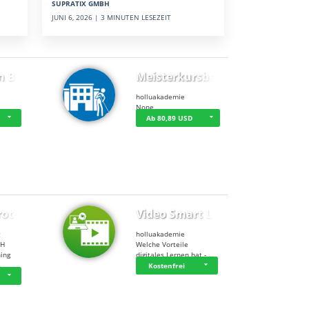
SUPRATIX GMBH
JUNI 6, 2026 | 3 MINUTEN LESEZEIT
n BWL
Meisterkursbegl…
holluakademie
None
Ab 80,89 USD
rottle…
Video Smart Lea…
g
holluakademie
bH
Welche Vorteile
ning
digitales Lernen hat - …
…
Kostenfrei