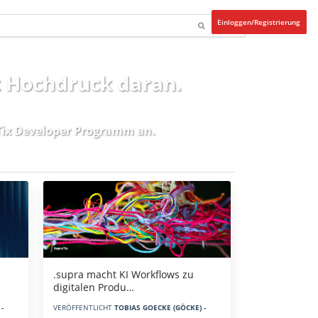
Einloggen/Registrierung
t Hochdruck daran.
ix Developer Programm
an.
.supra macht KI Workflows zu
digitalen Produ…
-
VERÖFFENTLICHT
TOBIAS GOECKE (GÖCKE) -