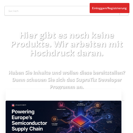
Einloggen/Registrierung
Hier gibt es noch keine
Produkte. Wir arbeiten mit
Hochdruck daran.
Haben Sie Inhalte und wollen diese bereitstellen?
Dann schauen Sie sich das
SupraTix Developer
Programm
an.
Aktuelles