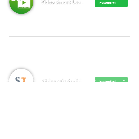
Video Smart Lea…
Kostenfrei
Frisch dabei
·
·
·
Datenschutz
·
Impressum
EU-Online-Schlichtungs-Plattform
·
Pädagogisch-did…
© 2016 - 2026 SupraTix GmbH oder Partnergesellschaften - Alle Rechte vorbehalten.
Kostenfrei
Mittelstand Dig…
Kostenfrei