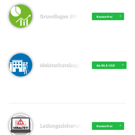
Grundlagen BWL
Kostenfrei
Meisterkursbegl…
Ab 80,8 USD
Top 4 (Buchungen)
Ladungssicherung
Kostenfrei