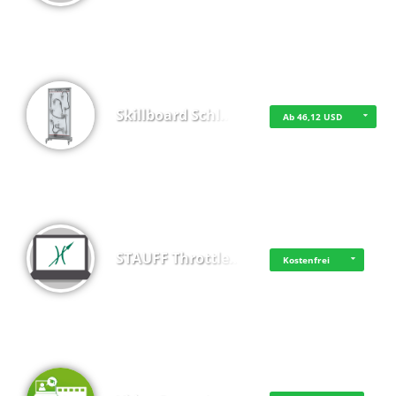
Skillboard Schl…
Ab 46,12 USD
STAUFF Throttle…
Kostenfrei