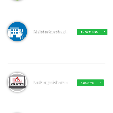
Meisterkursbegl…
Ab 80,71 USD
Top 4 (Buchungen)
Ladungssicherung
Kostenfrei