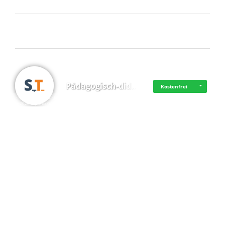
Frisch dabei
Pädagogisch-did…
Kostenfrei
·
·
·
Datenschutz
·
Impressum
EU-Online-Schlichtungs-Plattform
·
© 2016 - 2026 SupraTix GmbH oder Partnergesellschaften - Alle Rechte vorbehalten.
Mittelstand Dig…
Kostenfrei