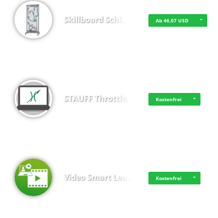
Skillboard Schl…
Ab 46,07 USD
STAUFF Throttle…
Kostenfrei
Video Smart Lea…
Kostenfrei