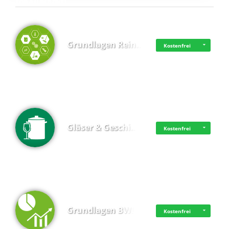
Top 4 (Lernzeit)
Grundlagen Rein…
Kostenfrei
Gläser & Geschi…
Kostenfrei
Grundlagen BWL
Kostenfrei