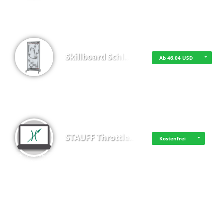
Skillboard Schl…
Ab 46,04 USD
STAUFF Throttle…
Kostenfrei
·
·
·
Datenschutz
·
Impressum
EU-Online-Schlichtungs-Plattform
·
© 2016 - 2026 SupraTix GmbH oder Partnergesellschaften - Alle Rechte vorbehalten.
Video Smart Lea…
Kostenfrei