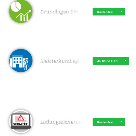
Grundlagen BWL
Kostenfrei
Meisterkursbegl…
Ab 80,66 USD
Top 4 (Buchungen)
Ladungssicherung
Kostenfrei