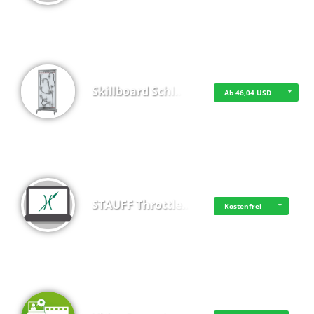
Skillboard Schl…
Ab 46,04 USD
STAUFF Throttle…
Kostenfrei