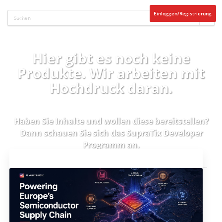
Einloggen/Registrierung
Hier gibt es noch keine
Produkte. Wir arbeiten mit
Hochdruck daran.
Haben Sie Inhalte und wollen diese bereitstellen?
Dann schauen Sie sich das
SupraTix Developer
Programm
an.
Aktuelles