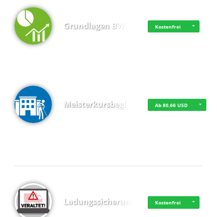
Grundlagen BWL
Kostenfrei
Meisterkursbegl…
Ab 80,66 USD
Top 4 (Buchungen)
Ladungssicherung
Kostenfrei