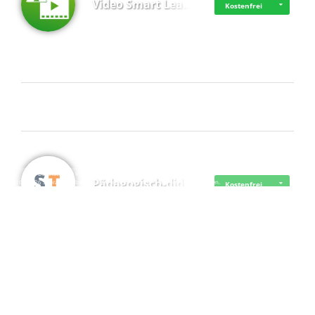
Video Smart Lea…
Kostenfrei
Frisch dabei
·
·
·
Datenschutz
·
Impressum
EU-Online-Schlichtungs-Plattform
·
Pädagogisch-did…
© 2016 - 2026 SupraTix GmbH oder Partnergesellschaften - Alle Rechte vorbehalten.
Kostenfrei
Mittelstand Dig…
Kostenfrei