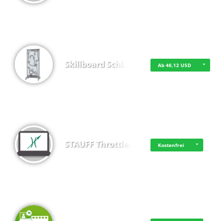
Skillboard Schl…
Ab 46,12 USD
STAUFF Throttle…
Kostenfrei