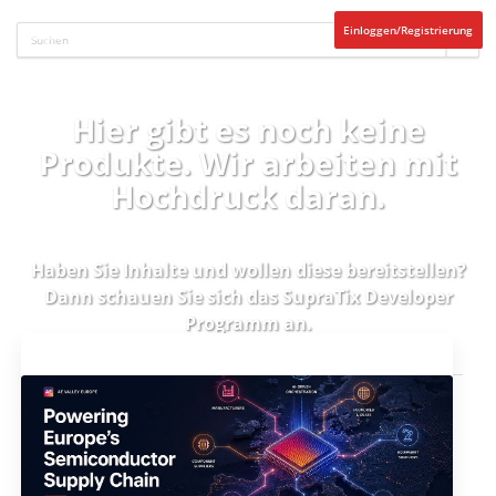
Einloggen/Registrierung
Hier gibt es noch keine
Produkte. Wir arbeiten mit
Hochdruck daran.
Haben Sie Inhalte und wollen diese bereitstellen?
Dann schauen Sie sich das
SupraTix Developer
Programm
an.
Aktuelles