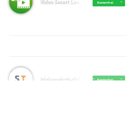
Video Smart Lea…
Kostenfrei
Frisch dabei
·
·
·
Datenschutz
·
Impressum
EU-Online-Schlichtungs-Plattform
·
Pädagogisch-did…
© 2016 - 2026 SupraTix GmbH oder Partnergesellschaften - Alle Rechte vorbehalten.
Kostenfrei
Mittelstand Dig…
Kostenfrei