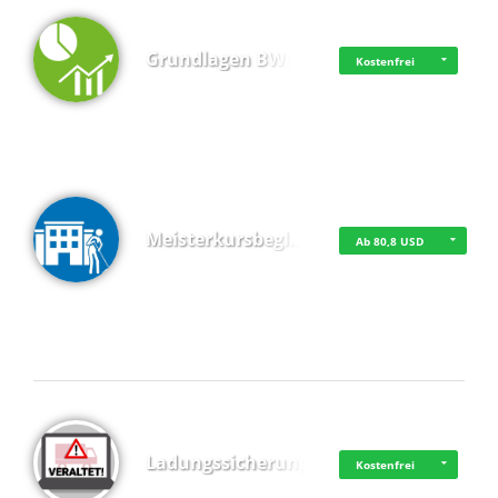
Grundlagen BWL
Kostenfrei
Meisterkursbegl…
Ab 80,8 USD
Top 4 (Buchungen)
Ladungssicherung
Kostenfrei