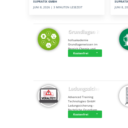
SUPRATI
SUPRATIX GMBH
JUNI 8, 
JUNI 8, 2026 | 3 MINUTEN LESEZEIT
Top 4 (Lernzeit)
Grundlagen Rein…
holluakademie
Grundlagenwissen im
Bereich Chemie und …
Kostenfrei
Top 4 (Buchungen)
Ladungssicherung
Advanced Training
Technologies GmbH
Ladungssicherung -
Rechtliche Grundlage…
Kostenfrei