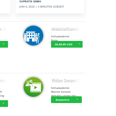
SUPRATIX GMBH
JUNI 6, 2026 | 3 MINUTEN LESEZEIT
n BWL
Meisterkursbegl…
holluakademie
None
Ab 80,89 USD
rottle…
Video Smart Lea…
g
holluakademie
bH
Welche Vorteile
ning
digitales Lernen hat - …
…
Kostenfrei