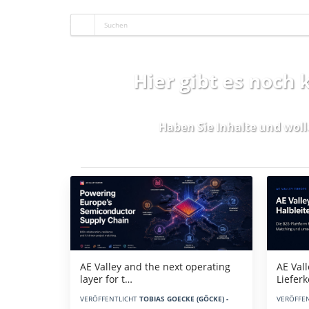
Hier gibt es noch
Haben Sie Inhalte und woll
Aktuelles
AE Vall
AE Valley and the next operating
Liefer
layer for t…
VERÖFFE
VERÖFFENTLICHT
TOBIAS GOECKE (GÖCKE) -