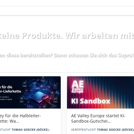
 keine Produkte. Wir arbeiten mi
en diese bereitstellen? Dann schauen Sie sich das
SupraT
AE Valley Europe startet KI-
ey für die Halbleiter-
Sandbox-Gutschei…
kette: Wa…
VERÖFFENTLICHT
TOBIAS GOECKE (GÖCKE) 
NTLICHT
TOBIAS GOECKE (GÖCKE) -