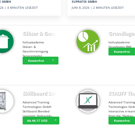
SUPRATIX GMBH
X GMBH
JUNI 8, 2026 | 2 MINUTEN LESEZEIT
2026 | 4 MINUTEN LESEZEIT
Gläser & Geschi…
Grundlage
holluakademie
holluakademie
Gläser- &
Grundlagen BWL
Geschirrreinigung
Kostenfrei
Servicemodul
Kostenfrei
Skillboard Schl…
STAUFF Th
Advanced Training
Advanced Trainin
Technologies GmbH
Technologies Gm
Skillboard Blended
Interactive e-lear
Learning: Hydrauliks…
from the "Hydrau
Ab 46,17 USD
Kostenfrei