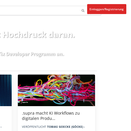
Einloggen/Registrierung
t Hochdruck daran.
ix Developer Programm
an.
.supra macht KI Workflows zu
digitalen Produ…
-
VERÖFFENTLICHT
TOBIAS GOECKE (GÖCKE) -