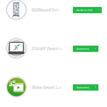
Skillboard Schl…
Ab 46,12 USD
STAUFF Throttle…
Kostenfrei
Video Smart Lea…
Kostenfrei