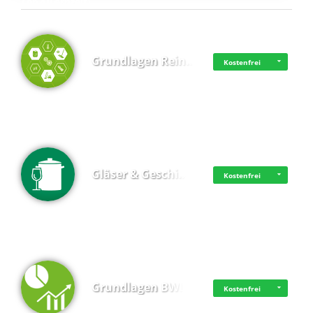
Top 4 (Lernzeit)
Grundlagen Rein…
Kostenfrei
Gläser & Geschi…
Kostenfrei
Grundlagen BWL
Kostenfrei