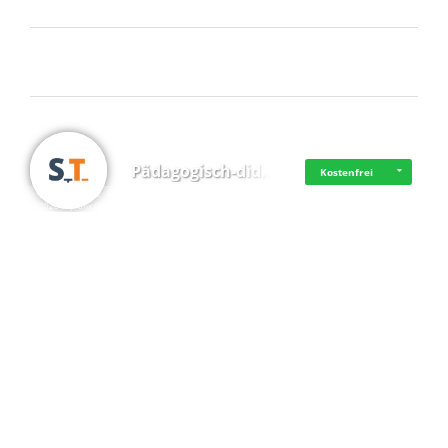
Frisch dabei
Pädagogisch-did…
Kostenfrei
·
·
·
Datenschutz
·
Impressum
EU-Online-Schlichtungs-Plattform
·
© 2016 - 2026 SupraTix GmbH oder Partnergesellschaften - Alle Rechte vorbehalten.
Mittelstand Dig…
Kostenfrei