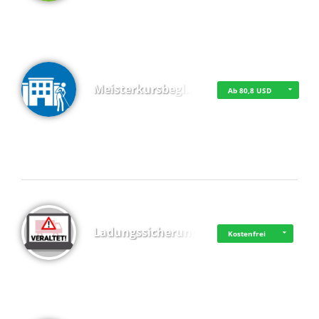
Meisterkursbegl…
Ab 80,8 USD
Top 4 (Buchungen)
Ladungssicherung
Kostenfrei