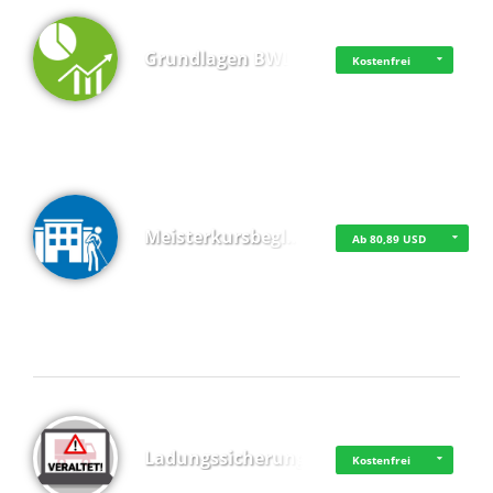
Grundlagen BWL
Kostenfrei
Meisterkursbegl…
Ab 80,89 USD
Top 4 (Buchungen)
Ladungssicherung
Kostenfrei