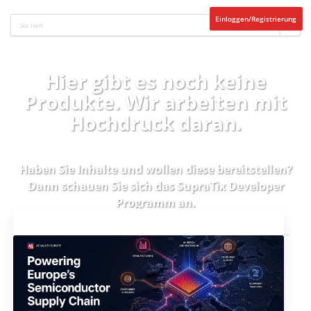
Einloggen/Registrierung
Hier gibt es noch keine
Produkte. Wir arbeiten mit
Hochdruck daran.
Haben Sie Inhalte und wollen diese bereitstellen?
Dann schauen Sie sich das
SupraTix Developer
Programm
an.
Aktuelles