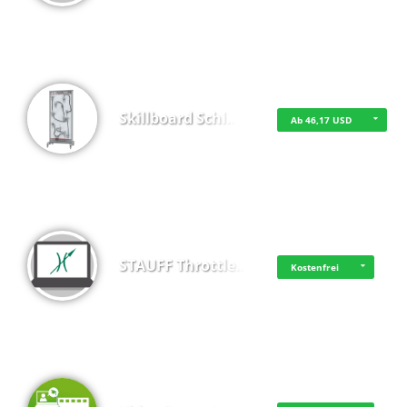
Skillboard Schl…
Ab 46,17 USD
STAUFF Throttle…
Kostenfrei