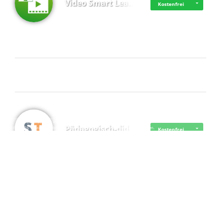
Video Smart Lea…
Kostenfrei
Frisch dabei
·
·
·
Datenschutz
·
Impressum
EU-Online-Schlichtungs-Plattform
·
Pädagogisch-did…
© 2016 - 2026 SupraTix GmbH oder Partnergesellschaften - Alle Rechte vorbehalten.
Kostenfrei
Mittelstand Dig…
Kostenfrei