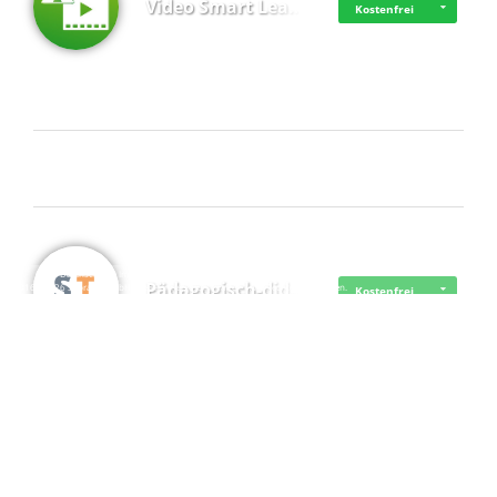
Video Smart Lea…
Kostenfrei
Frisch dabei
·
·
·
Datenschutz
·
Impressum
EU-Online-Schlichtungs-Plattform
·
Pädagogisch-did…
© 2016 - 2026 SupraTix GmbH oder Partnergesellschaften - Alle Rechte vorbehalten.
Kostenfrei
Mittelstand Dig…
Kostenfrei