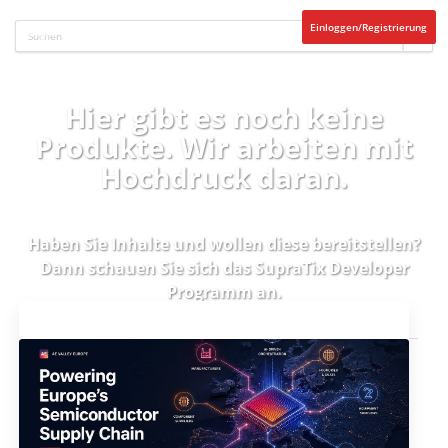
Einloggen/Registrierung
Hier gibt es noch keine
Produkte. Wir arbeiten mit
Hochdruck daran.
Haben Sie Inhalte und wollen diese bereitstellen?
Dann schauen Sie sich das
SupraTix Developer
Programm
an.
Aktuelles