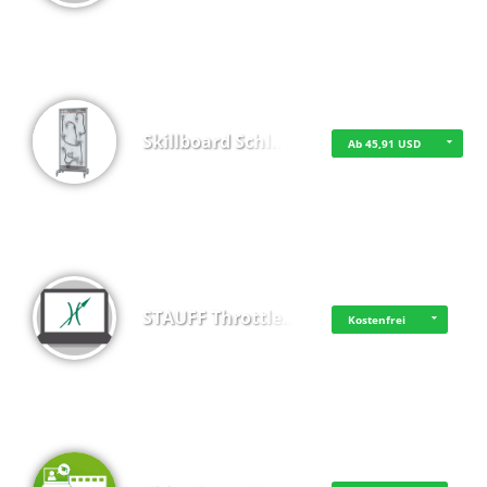
Skillboard Schl…
Ab 45,91 USD
STAUFF Throttle…
Kostenfrei