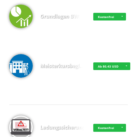
Grundlagen BWL
Kostenfrei
Meisterkursbegl…
Ab 80,43 USD
Top 4 (Buchungen)
Ladungssicherung
Kostenfrei