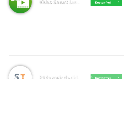
Video Smart Lea…
Kostenfrei
Frisch dabei
·
·
·
Datenschutz
·
Impressum
EU-Online-Schlichtungs-Plattform
·
Pädagogisch-did…
© 2016 - 2026 SupraTix GmbH oder Partnergesellschaften - Alle Rechte vorbehalten.
Kostenfrei
Mittelstand Dig…
Kostenfrei