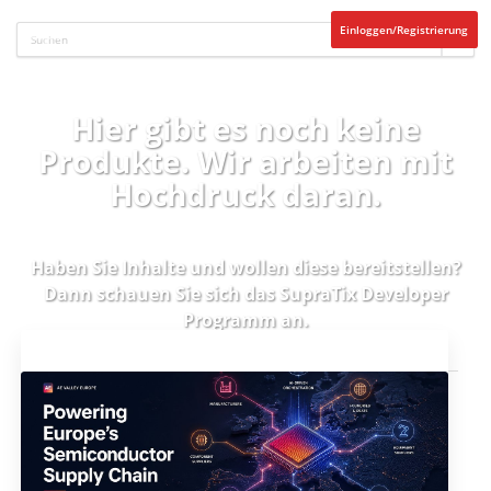
Einloggen/Registrierung
Hier gibt es noch keine
Produkte. Wir arbeiten mit
Hochdruck daran.
Haben Sie Inhalte und wollen diese bereitstellen?
Dann schauen Sie sich das
SupraTix Developer
Programm
an.
Aktuelles