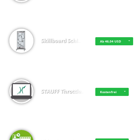
Skillboard Schl…
Ab 46,04 USD
STAUFF Throttle…
Kostenfrei