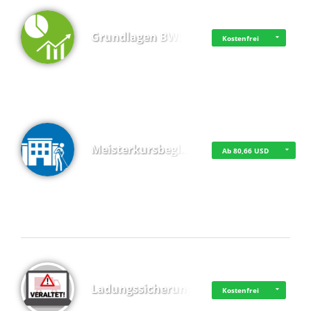
Grundlagen BWL
Kostenfrei
Meisterkursbegl…
Ab 80,66 USD
Top 4 (Buchungen)
Ladungssicherung
Kostenfrei