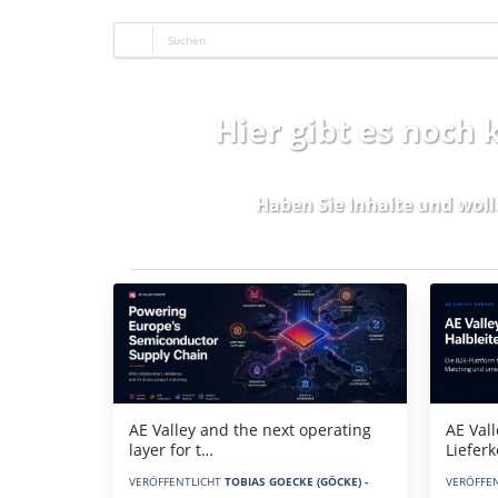
Hier gibt es noch
Haben Sie Inhalte und woll
Aktuelles
AE Vall
AE Valley and the next operating
Liefer
layer for t…
VERÖFFE
VERÖFFENTLICHT
TOBIAS GOECKE (GÖCKE) -