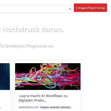
Einloggen/Registrierung
t Hochdruck daran.
ix Developer Programm
an.
.supra macht KI Workflows zu
digitalen Produ…
-
VERÖFFENTLICHT
TOBIAS GOECKE (GÖCKE) -