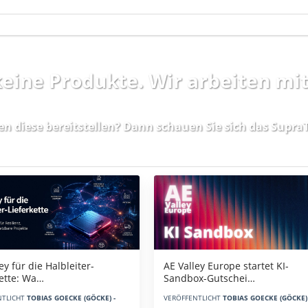
 keine Produkte. Wir arbeiten mi
en diese bereitstellen? Dann schauen Sie sich das
SupraT
AE Valley Europe startet KI-
ey für die Halbleiter-
Sandbox-Gutschei…
kette: Wa…
VERÖFFENTLICHT
TOBIAS GOECKE (GÖCKE) 
NTLICHT
TOBIAS GOECKE (GÖCKE) -