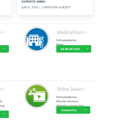
SUPRATIX GMBH
JUNI 6, 2026 | 3 MINUTEN LESEZEIT
n BWL
Meisterkursbegl…
holluakademie
None
Ab 80,66 USD
rottle…
Video Smart Lea…
g
holluakademie
bH
Welche Vorteile
ning
digitales Lernen hat - …
…
Kostenfrei