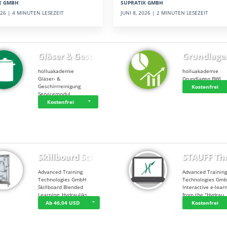
SUPRATIX GMBH
X GMBH
JUNI 8, 2026 | 2 MINUTEN LESEZEIT
2026 | 4 MINUTEN LESEZEIT
Gläser & Geschi…
Grundlage
holluakademie
holluakademie
Gläser- &
Grundlagen BWL
Geschirrreinigung
Kostenfrei
Servicemodul
Kostenfrei
Skillboard Schl…
STAUFF Th
Advanced Training
Advanced Trainin
Technologies GmbH
Technologies Gm
Skillboard Blended
Interactive e-lear
Learning: Hydrauliks…
from the "Hydrau
Ab 46,04 USD
Kostenfrei