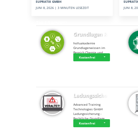
SUPRATI
SUPRATIX GMBH
JUNI 8, 
JUNI 8, 2026 | 3 MINUTEN LESEZEIT
Top 4 (Lernzeit)
Grundlagen Rein…
holluakademie
Grundlagenwissen im
Bereich Chemie und …
Kostenfrei
Top 4 (Buchungen)
Ladungssicherung
Advanced Training
Technologies GmbH
Ladungssicherung -
Rechtliche Grundlage…
Kostenfrei