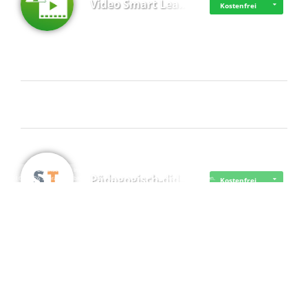
Video Smart Lea…
Kostenfrei
Frisch dabei
·
·
·
Datenschutz
·
Impressum
EU-Online-Schlichtungs-Plattform
·
Pädagogisch-did…
© 2016 - 2026 SupraTix GmbH oder Partnergesellschaften - Alle Rechte vorbehalten.
Kostenfrei
Mittelstand Dig…
Kostenfrei