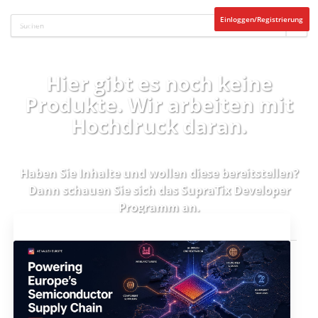
Einloggen/Registrierung
Hier gibt es noch keine
Produkte. Wir arbeiten mit
Hochdruck daran.
Haben Sie Inhalte und wollen diese bereitstellen?
Dann schauen Sie sich das
SupraTix Developer
Programm
an.
Aktuelles