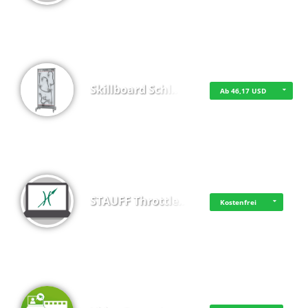
Skillboard Schl…
Ab 46,17 USD
STAUFF Throttle…
Kostenfrei