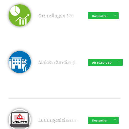
Grundlagen BWL
Kostenfrei
Meisterkursbegl…
Ab 80,89 USD
Top 4 (Buchungen)
Ladungssicherung
Kostenfrei