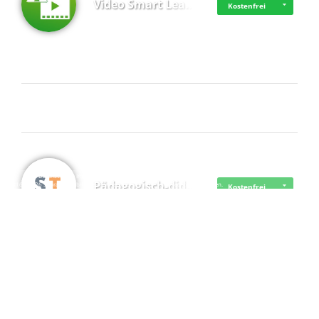
Video Smart Lea…
Kostenfrei
Frisch dabei
·
·
·
Datenschutz
·
Impressum
EU-Online-Schlichtungs-Plattform
·
Pädagogisch-did…
© 2016 - 2026 SupraTix GmbH oder Partnergesellschaften - Alle Rechte vorbehalten.
Kostenfrei
Mittelstand Dig…
Kostenfrei