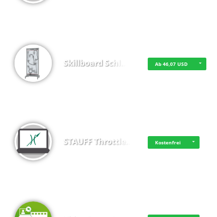
Skillboard Schl…
Ab 46,07 USD
STAUFF Throttle…
Kostenfrei