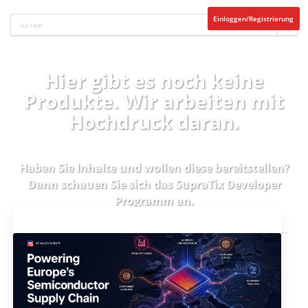
Einloggen/Registrierung
Hier gibt es noch keine
Produkte. Wir arbeiten mit
Hochdruck daran.
Haben Sie Inhalte und wollen diese bereitstellen?
Dann schauen Sie sich das
SupraTix Developer
Programm
an.
Aktuelles