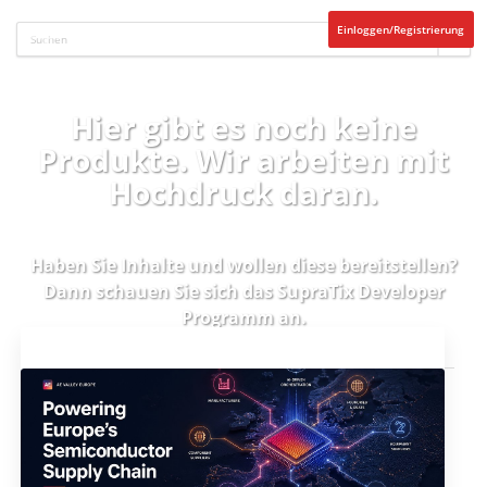
Einloggen/Registrierung
Hier gibt es noch keine
Produkte. Wir arbeiten mit
Hochdruck daran.
Haben Sie Inhalte und wollen diese bereitstellen?
Dann schauen Sie sich das
SupraTix Developer
Programm
an.
Aktuelles