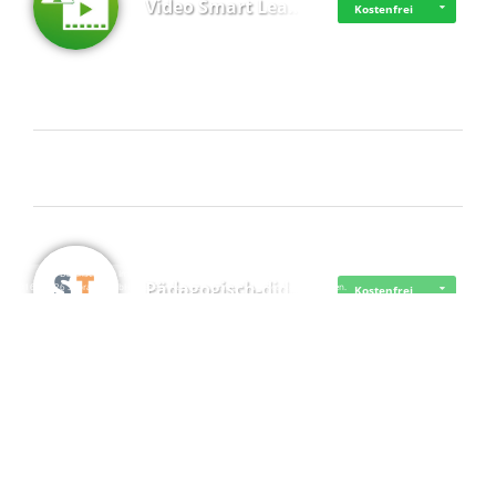
Video Smart Lea…
Kostenfrei
Frisch dabei
·
·
·
Datenschutz
·
Impressum
EU-Online-Schlichtungs-Plattform
·
Pädagogisch-did…
© 2016 - 2026 SupraTix GmbH oder Partnergesellschaften - Alle Rechte vorbehalten.
Kostenfrei
Mittelstand Dig…
Kostenfrei