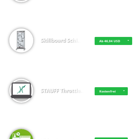
Skillboard Schl…
Ab 46,04 USD
STAUFF Throttle…
Kostenfrei