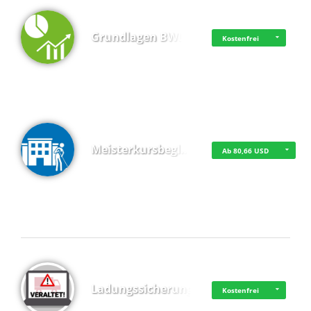
Grundlagen BWL
Kostenfrei
Meisterkursbegl…
Ab 80,66 USD
Top 4 (Buchungen)
Ladungssicherung
Kostenfrei