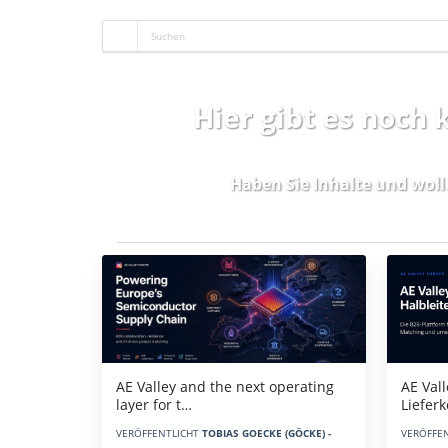
Hier gibt es noch
Haben Sie Inhalte und woll
Aktuelles
AE Vall
AE Valley and the next operating
Liefer
layer for t…
VERÖFFE
VERÖFFENTLICHT
TOBIAS GOECKE (GÖCKE) -