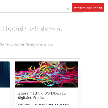
Einloggen/Registrierung
t Hochdruck daran.
ix Developer Programm
an.
.supra macht KI Workflows zu
digitalen Produ…
-
VERÖFFENTLICHT
TOBIAS GOECKE (GÖCKE) -