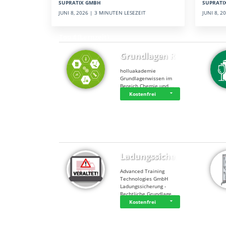
SUPRATI
SUPRATIX GMBH
JUNI 8, 
JUNI 8, 2026 | 3 MINUTEN LESEZEIT
Top 4 (Lernzeit)
Grundlagen Rein…
holluakademie
Grundlagenwissen im
Bereich Chemie und …
Kostenfrei
Top 4 (Buchungen)
Ladungssicherung
Advanced Training
Technologies GmbH
Ladungssicherung -
Rechtliche Grundlage…
Kostenfrei