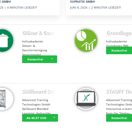
SUPRATIX GMBH
X GMBH
JUNI 8, 2026 | 2 MINUTEN LESEZEIT
2026 | 4 MINUTEN LESEZEIT
Gläser & Geschi…
Grundlage
holluakademie
holluakademie
Gläser- &
Grundlagen BWL
Geschirrreinigung
Kostenfrei
Servicemodul
Kostenfrei
Skillboard Schl…
STAUFF Th
Advanced Training
Advanced Trainin
Technologies GmbH
Technologies Gm
Skillboard Blended
Interactive e-lear
Learning: Hydrauliks…
from the "Hydrau
Ab 46,07 USD
Kostenfrei