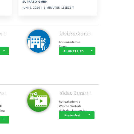
SUPRATIX GMBH
JUNI 6, 2026 | 3 MINUTEN LESEZEIT
n BWL
Meisterkursbegl…
holluakademie
None
Ab 80,71 USD
rottle…
Video Smart Lea…
g
holluakademie
bH
Welche Vorteile
ning
digitales Lernen hat - …
…
Kostenfrei