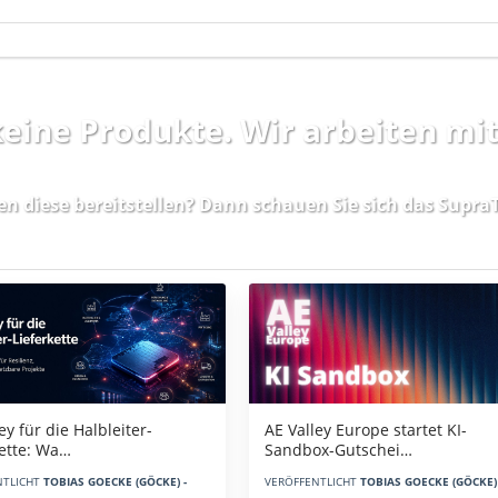
 keine Produkte. Wir arbeiten mi
en diese bereitstellen? Dann schauen Sie sich das
SupraT
AE Valley Europe startet KI-
ey für die Halbleiter-
Sandbox-Gutschei…
kette: Wa…
VERÖFFENTLICHT
TOBIAS GOECKE (GÖCKE) 
NTLICHT
TOBIAS GOECKE (GÖCKE) -