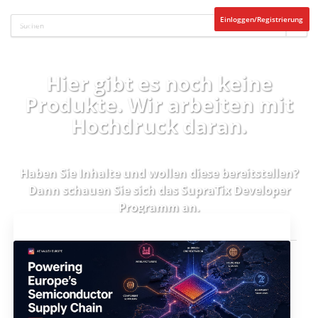
Einloggen/Registrierung
Hier gibt es noch keine
Produkte. Wir arbeiten mit
Hochdruck daran.
Haben Sie Inhalte und wollen diese bereitstellen?
Dann schauen Sie sich das
SupraTix Developer
Programm
an.
Aktuelles