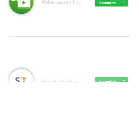
Video Smart Lea…
Kostenfrei
Frisch dabei
·
·
·
Datenschutz
·
Impressum
EU-Online-Schlichtungs-Plattform
·
Pädagogisch-did…
© 2016 - 2026 SupraTix GmbH oder Partnergesellschaften - Alle Rechte vorbehalten.
Kostenfrei
Mittelstand Dig…
Kostenfrei