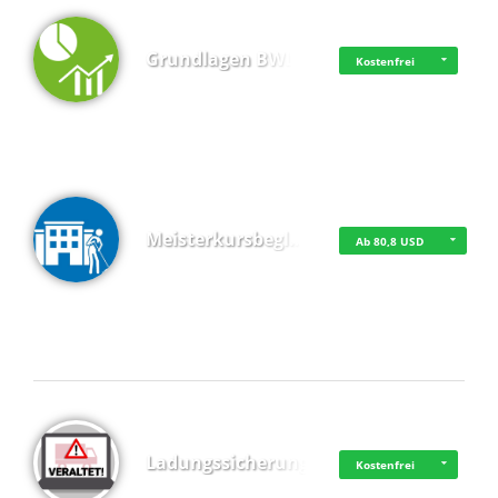
Grundlagen BWL
Kostenfrei
Meisterkursbegl…
Ab 80,8 USD
Top 4 (Buchungen)
Ladungssicherung
Kostenfrei