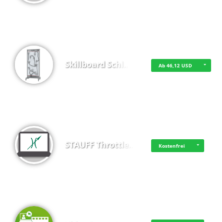
Skillboard Schl…
Ab 46,12 USD
STAUFF Throttle…
Kostenfrei