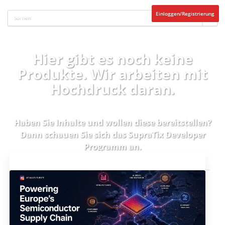
Einloggen/Registrierung
Hier gibt es noch keine
Produkte. Wir arbeiten mit
Hochdruck daran.
Haben Sie Inhalte und wollen diese bereitstellen?
Dann schauen Sie sich das
SupraTix Developer
Programm
an.
Aktuelles