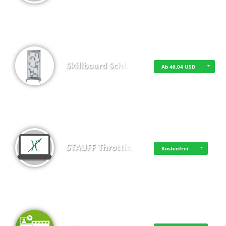
Skillboard Schl…
Ab 46,04 USD
STAUFF Throttle…
Kostenfrei