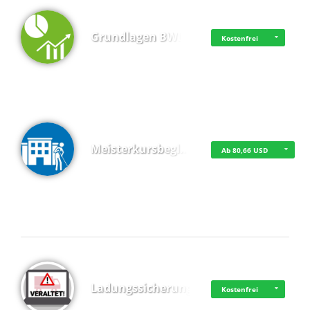
Grundlagen BWL
Kostenfrei
Meisterkursbegl…
Ab 80,66 USD
Top 4 (Buchungen)
Ladungssicherung
Kostenfrei