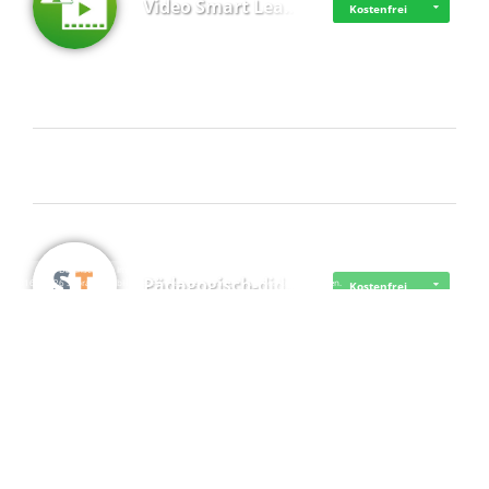
Video Smart Lea…
Kostenfrei
Frisch dabei
·
·
·
Datenschutz
·
Impressum
EU-Online-Schlichtungs-Plattform
·
Pädagogisch-did…
© 2016 - 2026 SupraTix GmbH oder Partnergesellschaften - Alle Rechte vorbehalten.
Kostenfrei
Mittelstand Dig…
Kostenfrei