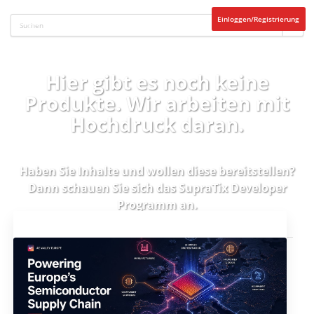
Einloggen/Registrierung
Hier gibt es noch keine
Produkte. Wir arbeiten mit
Hochdruck daran.
Haben Sie Inhalte und wollen diese bereitstellen?
Dann schauen Sie sich das
SupraTix Developer
Programm
an.
Aktuelles