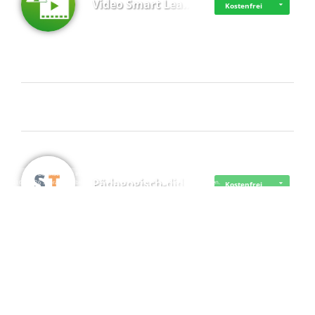
Video Smart Lea…
Kostenfrei
Frisch dabei
·
·
·
Datenschutz
·
Impressum
EU-Online-Schlichtungs-Plattform
·
Pädagogisch-did…
© 2016 - 2026 SupraTix GmbH oder Partnergesellschaften - Alle Rechte vorbehalten.
Kostenfrei
Mittelstand Dig…
Kostenfrei