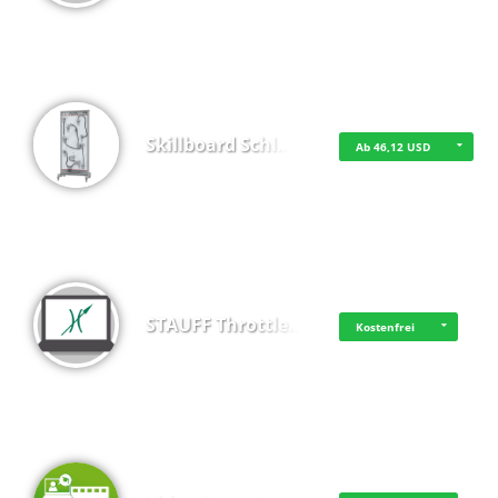
Skillboard Schl…
Ab 46,12 USD
STAUFF Throttle…
Kostenfrei