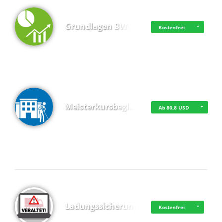
Grundlagen BWL
Kostenfrei
Meisterkursbegl…
Ab 80,8 USD
Top 4 (Buchungen)
Ladungssicherung
Kostenfrei