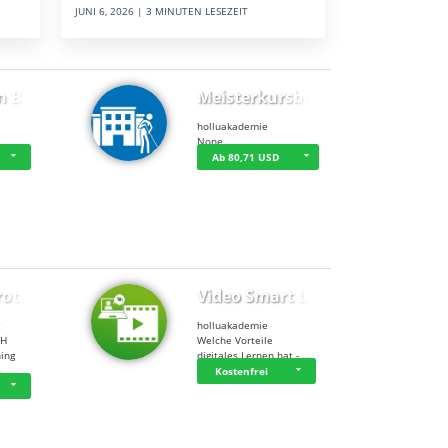
JUNI 6, 2026 | 3 MINUTEN LESEZEIT
n BWL
Meisterkursbegl…
holluakademie
None
Ab 80,71 USD
rottle…
Video Smart Lea…
g
holluakademie
bH
Welche Vorteile
ning
digitales Lernen hat - …
…
Kostenfrei