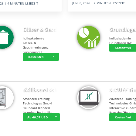
JUNI 8, 2026 | 2 MINUTEN LESEZEIT
2026 | 4 MINUTEN LESEZEIT
Gläser & Geschi…
Grundlage
holluakademie
holluakademie
Gläser- &
Grundlagen BWL
Geschirrreinigung
Kostenfrei
Servicemodul
Kostenfrei
Skillboard Schl…
STAUFF Th
Advanced Training
Advanced Trainin
Technologies GmbH
Technologies Gm
Skillboard Blended
Interactive e-lear
Learning: Hydrauliks…
from the "Hydrau
Ab 46,07 USD
Kostenfrei