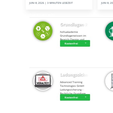
JUNI 8, 
JUNI 8, 2026 | 3 MINUTEN LESEZEIT
Top 4 (Lernzeit)
Grundlagen Rein…
holluakademie
Grundlagenwissen im
Bereich Chemie und …
Kostenfrei
Top 4 (Buchungen)
Ladungssicherung
Advanced Training
Technologies GmbH
Ladungssicherung -
Rechtliche Grundlage…
Kostenfrei