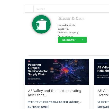
Gläser & Geschi…
holluakademie
Gläser- &
Geschirrreinigung
Servicemodul
Kostenfrei
Aktuelles
AE Vall
AE Valley and the next operating
Liefer
layer for t…
VERÖFFE
VERÖFFENTLICHT
TOBIAS GOECKE (GÖCKE) -
SUPRATI
SUPRATIX GMBH