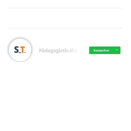
Frisch dabei
Pädagogisch-did…
Kostenfrei
·
·
·
Datenschutz
·
Impressum
EU-Online-Schlichtungs-Plattform
·
© 2016 - 2026 SupraTix GmbH oder Partnergesellschaften - Alle Rechte vorbehalten.
Mittelstand Dig…
Kostenfrei