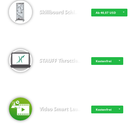
Skillboard Schl…
Ab 46,07 USD
STAUFF Throttle…
Kostenfrei
Video Smart Lea…
Kostenfrei