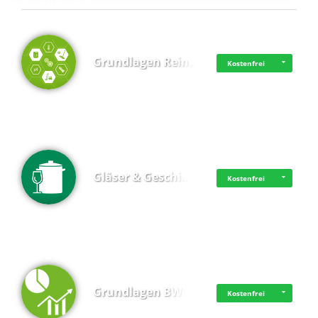
Top 4 (Lernzeit)
Grundlagen Rein…
Kostenfrei
Gläser & Geschi…
Kostenfrei
Grundlagen BWL
Kostenfrei