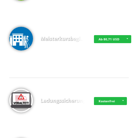
Meisterkursbegl…
Ab 80,71 USD
Top 4 (Buchungen)
Ladungssicherung
Kostenfrei