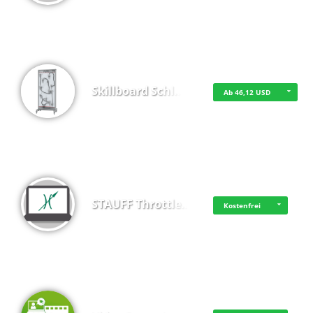
Skillboard Schl…
Ab 46,12 USD
STAUFF Throttle…
Kostenfrei