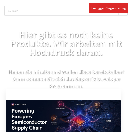
Einloggen/Registrierung
Hier gibt es noch keine
Produkte. Wir arbeiten mit
Hochdruck daran.
Haben Sie Inhalte und wollen diese bereitstellen?
Dann schauen Sie sich das
SupraTix Developer
Programm
an.
Aktuelles