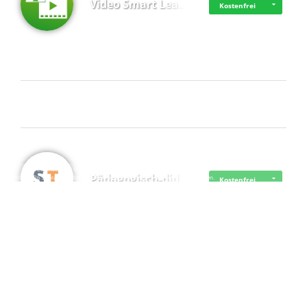
Video Smart Lea…
Kostenfrei
Frisch dabei
·
·
·
Datenschutz
·
Impressum
EU-Online-Schlichtungs-Plattform
·
Pädagogisch-did…
© 2016 - 2026 SupraTix GmbH oder Partnergesellschaften - Alle Rechte vorbehalten.
Kostenfrei
Mittelstand Dig…
Kostenfrei