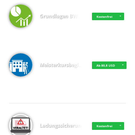
Grundlagen BWL
Kostenfrei
Meisterkursbegl…
Ab 80,8 USD
Top 4 (Buchungen)
Ladungssicherung
Kostenfrei