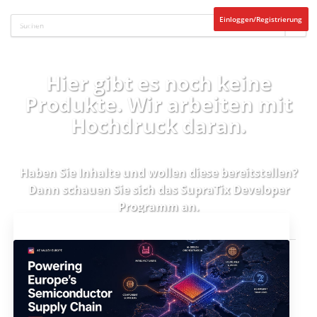
Einloggen/Registrierung
Hier gibt es noch keine
Produkte. Wir arbeiten mit
Hochdruck daran.
Haben Sie Inhalte und wollen diese bereitstellen?
Dann schauen Sie sich das
SupraTix Developer
Programm
an.
Aktuelles