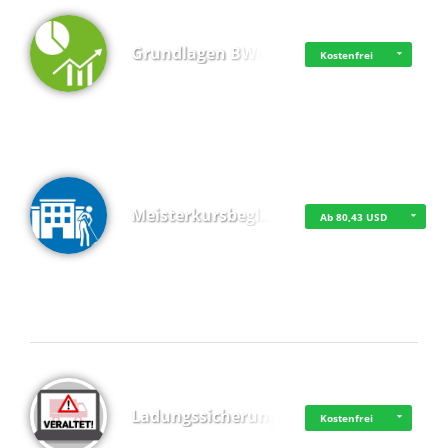
Grundlagen BWL
Kostenfrei
Meisterkursbegl…
Ab 80,43 USD
Top 4 (Buchungen)
Ladungssicherung
Kostenfrei