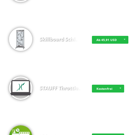
Skillboard Schl…
Ab 45,91 USD
STAUFF Throttle…
Kostenfrei