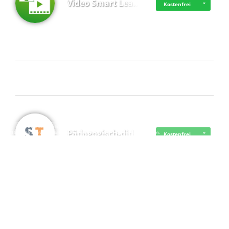
Video Smart Lea…
Kostenfrei
Frisch dabei
·
·
·
Datenschutz
·
Impressum
EU-Online-Schlichtungs-Plattform
·
Pädagogisch-did…
© 2016 - 2026 SupraTix GmbH oder Partnergesellschaften - Alle Rechte vorbehalten.
Kostenfrei
Mittelstand Dig…
Kostenfrei