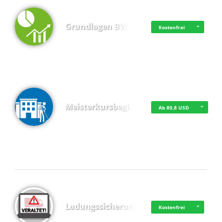
Grundlagen BWL
Kostenfrei
Meisterkursbegl…
Ab 80,8 USD
Top 4 (Buchungen)
Ladungssicherung
Kostenfrei