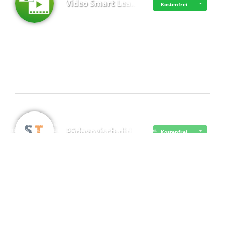
Video Smart Lea…
Kostenfrei
Frisch dabei
·
·
·
Datenschutz
·
Impressum
EU-Online-Schlichtungs-Plattform
·
Pädagogisch-did…
© 2016 - 2026 SupraTix GmbH oder Partnergesellschaften - Alle Rechte vorbehalten.
Kostenfrei
Mittelstand Dig…
Kostenfrei