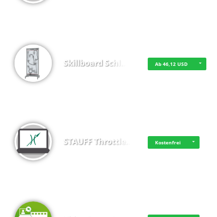
Skillboard Schl…
Ab 46,12 USD
STAUFF Throttle…
Kostenfrei