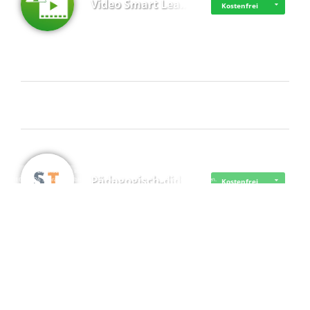
Video Smart Lea…
Kostenfrei
Frisch dabei
·
·
·
Datenschutz
·
Impressum
EU-Online-Schlichtungs-Plattform
·
Pädagogisch-did…
© 2016 - 2026 SupraTix GmbH oder Partnergesellschaften - Alle Rechte vorbehalten.
Kostenfrei
Mittelstand Dig…
Kostenfrei