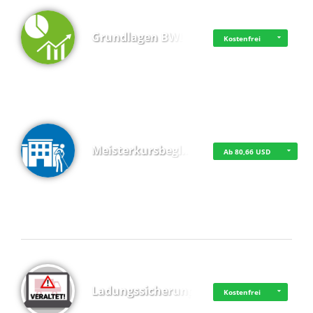
Grundlagen BWL
Kostenfrei
Meisterkursbegl…
Ab 80,66 USD
Top 4 (Buchungen)
Ladungssicherung
Kostenfrei