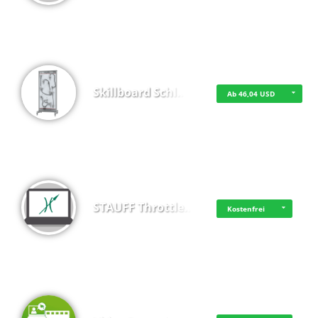
Skillboard Schl…
Ab 46,04 USD
STAUFF Throttle…
Kostenfrei