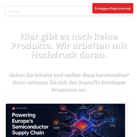
Einloggen/Registrierung
Hier gibt es noch keine
Produkte. Wir arbeiten mit
Hochdruck daran.
Haben Sie Inhalte und wollen diese bereitstellen?
Dann schauen Sie sich das
SupraTix Developer
Programm
an.
Aktuelles