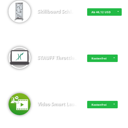
Skillboard Schl…
Ab 46,12 USD
STAUFF Throttle…
Kostenfrei
Video Smart Lea…
Kostenfrei