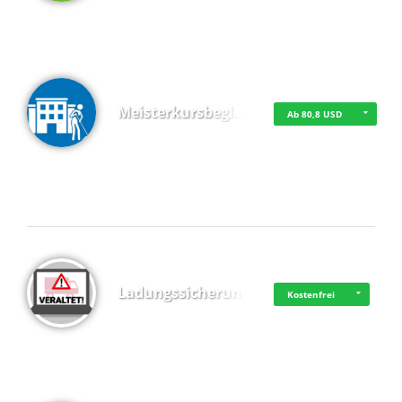
Meisterkursbegl…
Ab 80,8 USD
Top 4 (Buchungen)
Ladungssicherung
Kostenfrei