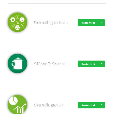
Top 4 (Lernzeit)
Grundlagen Rein…
Kostenfrei
Gläser & Geschi…
Kostenfrei
Grundlagen BWL
Kostenfrei