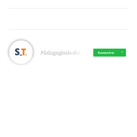
Frisch dabei
Pädagogisch-did…
Kostenfrei
·
·
·
Datenschutz
·
Impressum
EU-Online-Schlichtungs-Plattform
·
© 2016 - 2026 SupraTix GmbH oder Partnergesellschaften - Alle Rechte vorbehalten.
Mittelstand Dig…
Kostenfrei