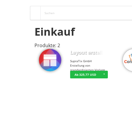
Einkauf
Produkte: 2
Layout erstellen
SupraTix GmbH
Erstellung von
standardisierten Vorlage…
Ab 325,77 USD