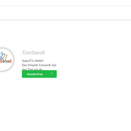
ConSensE
SupraTix GmbH
Das Projekt ConsenE hat
das Ziel ein As…
Kostenfrei