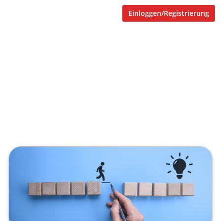
Einloggen/Registrierung
SupraWorx Support
SupraTix Supportprozess
Veröffentlicht von
johann.boenewitz
,
SupraTix GmbH
(3 Jahre, 3 Monate her aktualisiert)
1 Minute
Mai 02, 2023