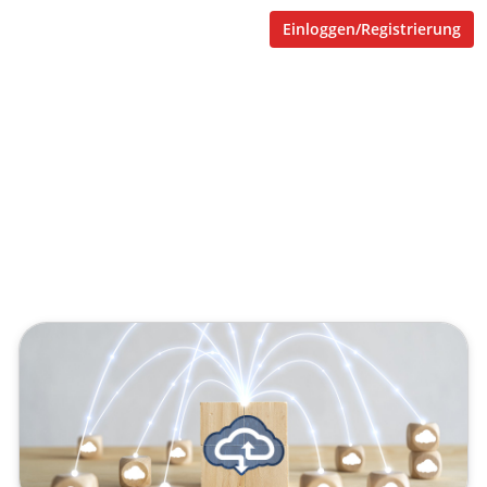
Einloggen/Registrierung
Shortcuts
Massenupload Test
Veröffentlicht von
johann.boenewitz
,
SupraTix GmbH
(3 Jahre, 3 Monate her aktualisiert)
1 Minute
April 25, 2023