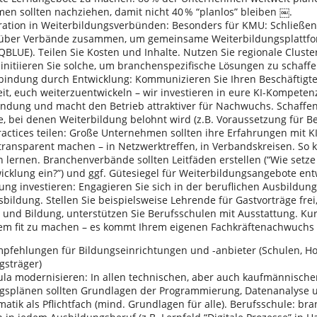
men sollten nachziehen, damit nicht 40 % “planlos” bleiben ￼.
on in Weiterbildungsverbünden: Besonders für KMU: Schließen 
 über Verbände zusammen, um gemeinsame Weiterbildungsplattf
QBLUE). Teilen Sie Kosten und Inhalte. Nutzen Sie regionale Cluste
 initiieren Sie solche, um branchenspezifische Lösungen zu schaffe
dung durch Entwicklung: Kommunizieren Sie Ihren Beschäftigten
it, euch weiterzuentwickeln – wir investieren in eure KI-Kompeten
indung und macht den Betrieb attraktiver für Nachwuchs. Schaffen
e, bei denen Weiterbildung belohnt wird (z.B. Voraussetzung für B
tices teilen: Große Unternehmen sollten ihre Erfahrungen mit KI-
 transparent machen – in Netzwerktreffen, in Verbandskreisen. So 
lernen. Branchenverbände sollten Leitfäden erstellen (“Wie setze 
icklung ein?”) und ggf. Gütesiegel für Weiterbildungsangebote ent
g investieren: Engagieren Sie sich in der beruflichen Ausbildun
ildung. Stellen Sie beispielsweise Lehrende für Gastvorträge frei,
 und Bildung, unterstützen Sie Berufsschulen mit Ausstattung. Kurz
em fit zu machen – es kommt Ihrem eigenen Fachkräftenachwuchs 
fehlungen für Bildungseinrichtungen und -anbieter (Schulen, H
gsträger)
 modernisieren: In allen technischen, aber auch kaufmännische
gsplänen sollten Grundlagen der Programmierung, Datenanalyse u
matik als Pflichtfach (mind. Grundlagen für alle). Berufsschule: br