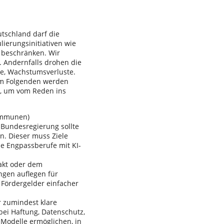
utschland darf die
ierungsinitiativen wie
u beschränken. Wir
. Andernfalls drohen die
ke, Wachstumsverluste.
Im Folgenden werden
, um vom Reden ins
Kommunen)
 Bundesregierung sollte
en. Dieser muss Ziele
lle Engpassberufe mit KI-
akt oder dem
ngen auflegen für
 Fördergelder einfacher
 zumindest klare
bei Haftung, Datenschutz,
-Modelle ermöglichen, in