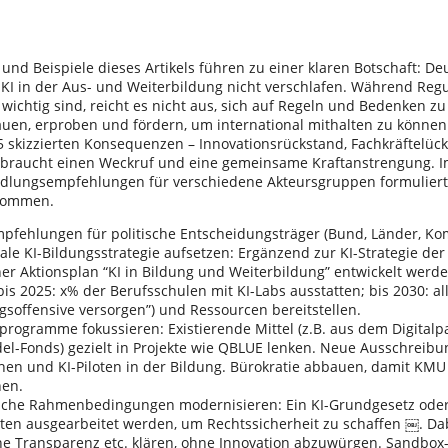
und Beispiele dieses Artikels führen zu einer klaren Botschaft: De
KI in der Aus- und Weiterbildung nicht verschlafen. Während Regul
 wichtig sind, reicht es nicht aus, sich auf Regeln und Bedenken z
uen, erproben und fördern, um international mithalten zu können
 5 skizzierten Konsequenzen – Innovationsrückstand, Fachkräftelüc
braucht einen Weckruf und eine gemeinsame Kraftanstrengung. 
dlungsempfehlungen für verschiedene Akteursgruppen formuliert
kommen.
fehlungen für politische Entscheidungsträger (Bund, Länder, 
 KI-Bildungsstrategie aufsetzen: Ergänzend zur KI-Strategie der
her Aktionsplan “KI in Bildung und Weiterbildung” entwickelt werd
“bis 2025: x% der Berufsschulen mit KI-Labs ausstatten; bis 2030: a
gsoffensive versorgen”) und Ressourcen bereitstellen.
gramme fokussieren: Existierende Mittel (z.B. aus dem Digitalp
el-Fonds) gezielt in Projekte wie QBLUE lenken. Neue Ausschreibu
en und KI-Piloten in der Bildung. Bürokratie abbauen, damit KMU
nen.
he Rahmenbedingungen modernisieren: Ein KI-Grundgesetz oder
ollten ausgearbeitet werden, um Rechtssicherheit zu schaffen ￼. Da
he Transparenz etc. klären, ohne Innovation abzuwürgen. Sandbox