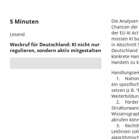
5 Minuten
Die Analysen 
Chancen der 
der EU AI Act
Lesend
müssen KI ba
Weckruf für Deutschland: KI nicht nur
in Abschnitt
regulieren, sondern aktiv mitgestalten
Deutschland 
konkrete Han
Handeln zu 
Handlungsemp
1. Nationale
ein spezifisc
setzen (z.B. 
Weiterbildun
2. Förderpro
Strukturwand
Wissensgraph
abrufen kön
3. Rechtlic
Leitlinien s
algorithmisc