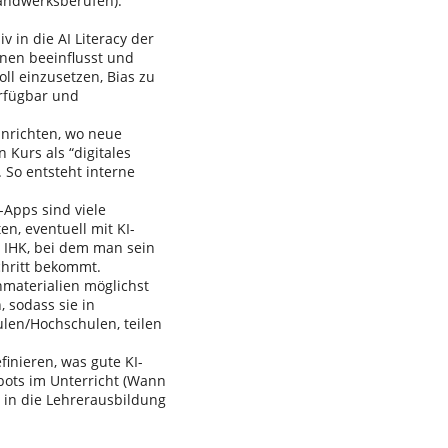
Handwerksberufen).
in die AI Literacy der
rnen beeinflusst und
ll einzusetzen, Bias zu
rfügbar und
nrichten, wo neue
 Kurs als “digitales
. So entsteht interne
Apps sind viele
n, eventuell mit KI-
r IHK, bei dem man sein
chritt bekommt.
materialien möglichst
 sodass sie in
len/Hochschulen, teilen
inieren, was gute KI-
tbots im Unterricht (Wann
te in die Lehrerausbildung