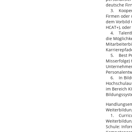
deutsche Fir
3. Kooperati
Firmen oder
dem Vorbild 
HCAT+), oder
4. Talentbin
die Möglichke
Mitarbeiterb
Karrierepfad
5. Best Prac
Misserfolge)
Unternehmen 
Personalentw
6. In Bildun
Hochschulausb
im Bereich KI
Bildungssyst
Handlungsemp
Weiterbildun
1. Curricula
Weiterbildun
Schule: Infor