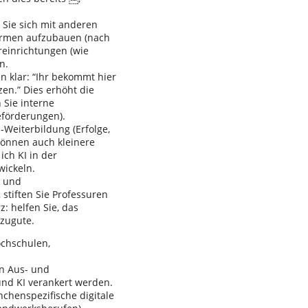
Sie sich mit anderen
ormen aufzubauen (nach
reinrichtungen (wie
n.
 klar: “Ihr bekommt hier
zen.” Dies erhöht die
 Sie interne
eförderungen).
Weiterbildung (Erfolge,
können auch kleinere
ich KI in der
wickeln.
g und
 stiften Sie Professuren
: helfen Sie, das
zugute.
ochschulen,
n Aus- und
nd KI verankert werden.
anchenspezifische digitale