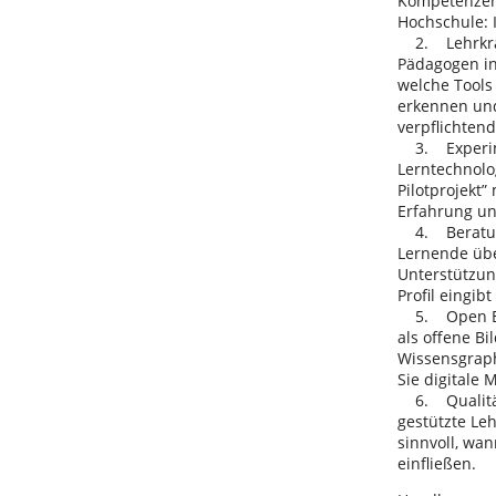
Kompetenzen 
Hochschule: I
2. Lehrkräft
Pädagogen in
welche Tools
erkennen und
verpflichtend
3. Experimen
Lerntechnolo
Pilotprojekt”
Erfahrung un
4. Beratung 
Lernende übe
Unterstützun
Profil eingi
5. Open Educ
als offene B
Wissensgraph
Sie digitale 
6. Qualitäts
gestützte Leh
sinnvoll, wan
einfließen.