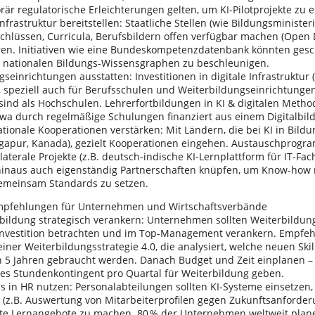
r regulatorische Erleichterungen gelten, um KI-Pilotprojekte zu e
astruktur bereitstellen: Staatliche Stellen (wie Bildungsminister
chlüssen, Curricula, Berufsbildern offen verfügbar machen (Open 
ren. Initiativen wie eine Bundeskompetenzdatenbank könnten ges
 nationalen Bildungs-Wissensgraphen zu beschleunigen.
inrichtungen ausstatten: Investitionen in digitale Infrastruktur 
 speziell auch für Berufsschulen und Weiterbildungseinrichtungen,
sind als Hochschulen. Lehrerfortbildungen in KI & digitalen Metho
twa durch regelmäßige Schulungen finanziert aus einem Digitalbil
onale Kooperationen verstärken: Mit Ländern, die bei KI in Bildun
ngapur, Kanada), gezielt Kooperationen eingehen. Austauschprogr
ilaterale Projekte (z.B. deutsch-indische KI-Lernplattform für IT-Fac
inaus auch eigenständig Partnerschaften knüpfen, um Know-how 
emeinsam Standards zu setzen.
pfehlungen für Unternehmen und Wirtschaftsverbände
dung strategisch verankern: Unternehmen sollten Weiterbildung 
Investition betrachten und im Top-Management verankern. Empfehl
iner Weiterbildungsstrategie 4.0, die analysiert, welche neuen Skill
 5 Jahren gebraucht werden. Danach Budget und Zeit einplanen – 
es Stundenkontingent pro Quartal für Weiterbildung geben.
in HR nutzen: Personalabteilungen sollten KI-Systeme einsetzen, 
en (z.B. Auswertung von Mitarbeiterprofilen gegen Zukunftsanford
rte Lernangebote zu machen. 80 % der Unternehmen weltweit plane