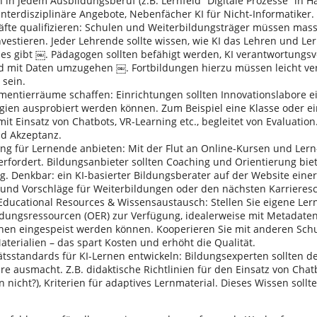
in jedem Ausbildungsberuf (z.B. Lernfeld “Digitale Prozesse” in 
nterdisziplinäre Angebote, Nebenfächer KI für Nicht-Informatiker.
e qualifizieren: Schulen und Weiterbildungsträger müssen massiv 
vestieren. Jeder Lehrende sollte wissen, wie KI das Lehren und Le
 es gibt ￼. Pädagogen sollten befähigt werden, KI verantwortungsvo
 mit Daten umzugehen ￼. Fortbildungen hierzu müssen leicht ve
 sein.
tierräume schaffen: Einrichtungen sollten Innovationslabore ei
gien ausprobiert werden können. Zum Beispiel eine Klasse oder ein
 mit Einsatz von Chatbots, VR-Learning etc., begleitet von Evaluation
d Akzeptanz.
für Lernende anbieten: Mit der Flut an Online-Kursen und Lern-
rfordert. Bildungsanbieter sollten Coaching und Orientierung biete
g. Denkbar: ein KI-basierter Bildungsberater auf der Website eine
bt und Vorschläge für Weiterbildungen oder den nächsten Karrieres
ational Resources & Wissensaustausch: Stellen Sie eigene Lern
ildungsressourcen (OER) zur Verfügung, idealerweise mit Metadaten,
en eingespeist werden können. Kooperieren Sie mit anderen Schu
Materialien – das spart Kosten und erhöht die Qualität.
standards für KI-Lernen entwickeln: Bildungsexperten sollten def
re ausmacht. Z.B. didaktische Richtlinien für den Einsatz von Cha
n nicht?), Kriterien für adaptives Lernmaterial. Dieses Wissen soll