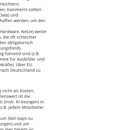
rleichtern.
ien, Kammern) sollten
Data) und
chaffen werden, um den
(Hardware, Netze) weiter
 die oft schlechter
den obligatorisch
dungsfonds.
g führend sind (z.B.
amme für Ausbilder und
hkräfte). Über EU-
nach Deutschland zu
nicht als Kosten,
enswert ist die
s (insb. KI-bezogen) in
z.B. jedem Mitarbeiter
um Skill-Gaps zu
erungen) und um
n dies bereits ￼;