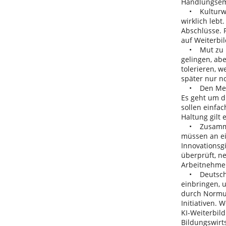
Handlungsem
• Kulturwand
wirklich leb
Abschlüsse. 
auf Weiterbi
• Mut zu Inn
gelingen, abe
tolerieren, w
später nur n
• Den Mensch
Es geht um d
sollen einfac
Haltung gilt
• Zusammenar
müssen an ei
Innovationsgi
überprüft, n
Arbeitnehmern
• Deutschlan
einbringen, u
durch Normun
Initiativen.
KI-Weiterbild
Bildungswirts