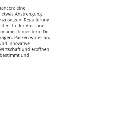
Chancen: eine
t etwas Anstrengung
 umzusetzen. Regulierung
lten. In der Aus- und
ökonomisch meistern. Der
rägen. Packen wir es an,
und innovative
Wirtschaft und eröffnen
stbestimmt und