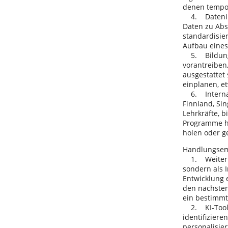
denen temporä
4. Dateninfr
Daten zu Abs
standardisie
Aufbau eines
5. Bildungse
vorantreiben,
ausgestattet 
einplanen, e
6. Internati
Finnland, Si
Lehrkräfte, b
Programme h
holen oder g
Handlungsem
1. Weiterbil
sondern als 
Entwicklung e
den nächsten
ein bestimmt
2. KI-Tools 
identifizier
personalisie