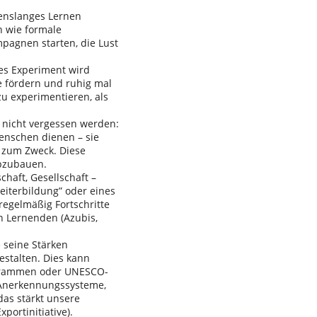
enslanges Lernen
n wie formale
pagnen starten, die Lust
es Experiment wird
te fördern und ruhig mal
 zu experimentieren, als
 nicht vergessen werden:
enschen dienen – sie
l zum Zweck. Diese
abzubauen.
haft, Gesellschaft –
eiterbildung” oder eines
 regelmäßig Fortschritte
n Lernenden (Azubis,
 seine Stärken
estalten. Dies kann
ogrammen oder UNESCO-
e Anerkennungssysteme,
das stärkt unsere
portinitiative).