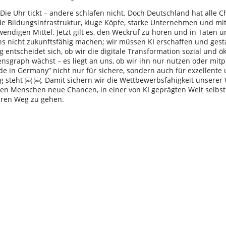
Die Uhr tickt – andere schlafen nicht. Doch Deutschland hat alle 
e Bildungsinfrastruktur, kluge Köpfe, starke Unternehmen und mi
wendigen Mittel. Jetzt gilt es, den Weckruf zu hören und in Taten
uns nicht zukunftsfähig machen; wir müssen KI erschaffen und gesta
g entscheidet sich, ob wir die digitale Transformation sozial und 
nsgraph wächst – es liegt an uns, ob wir ihn nur nutzen oder mitp
de in Germany” nicht nur für sichere, sondern auch für exzellente 
g steht ￼ ￼. Damit sichern wir die Wettbewerbsfähigkeit unserer 
 den Menschen neue Chancen, in einer von KI geprägten Welt selb
ihren Weg zu gehen.