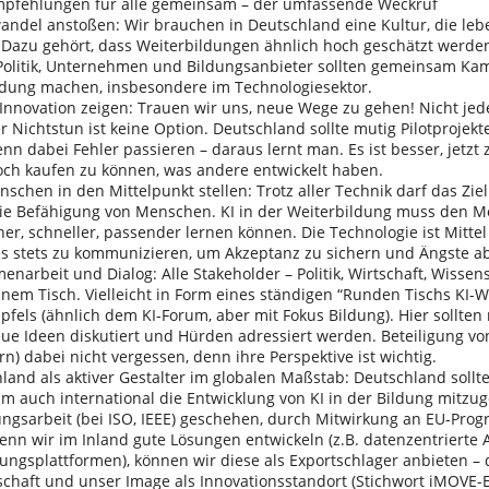
pfehlungen für alle gemeinsam – der umfassende Weckruf
el anstoßen: Wir brauchen in Deutschland eine Kultur, die leb
t. Dazu gehört, dass Weiterbildungen ähnlich hoch geschätzt werde
Politik, Unternehmen und Bildungsanbieter sollten gemeinsam Kam
ldung machen, insbesondere im Technologiesektor.
ovation zeigen: Trauen wir uns, neue Wege zu gehen! Nicht jed
r Nichtstun ist keine Option. Deutschland sollte mutig Pilotprojek
enn dabei Fehler passieren – daraus lernt man. Es ist besser, jetzt
och kaufen zu können, was andere entwickelt haben.
en in den Mittelpunkt stellen: Trotz aller Technik darf das Ziel
ie Befähigung von Menschen. KI in der Weiterbildung muss den M
her, schneller, passender lernen können. Die Technologie ist Mitte
 es stets zu kommunizieren, um Akzeptanz zu sichern und Ängste 
beit und Dialog: Alle Stakeholder – Politik, Wirtschaft, Wissensc
nem Tisch. Vielleicht in Form eines ständigen “Runden Tischs KI-W
pfels (ähnlich dem KI-Forum, aber mit Fokus Bildung). Hier sollten
eue Ideen diskutiert und Hürden adressiert werden. Beteiligung vo
) dabei nicht vergessen, denn ihre Perspektive ist wichtig.
d als aktiver Gestalter im globalen Maßstab: Deutschland sollte
m auch international die Entwicklung von KI in der Bildung mitzug
gsarbeit (bei ISO, IEEE) geschehen, durch Mitwirkung an EU-Pr
 Wenn wir im Inland gute Lösungen entwickeln (z.B. datenzentriert
ungsplattformen), können wir diese als Exportschlager anbieten – 
chaft und unser Image als Innovationsstandort (Stichwort iMOVE-Ex