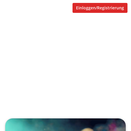
Einloggen/Registrierung
Robotik mit Sprach-, Bild-
und Engineering-Modellen:
Was heute schon
funktioniert
Veröffentlicht von
Tobias Goecke (Göcke)
,
SupraTix GmbH
(3 Monate her aktualisiert)
4 Minuten
Mai 05, 2026