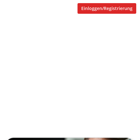
Einloggen/Registrierung
nachhaltiges
Wissensmanagement = KI
basierte Assistenzsystem +
Kompetenzmodell +
Lernplattform
Veröffentlicht von
Tobias Goecke
,
SupraTix GmbH
(2 Jahre,
6 Monate her aktualisiert)
1 Minute
Januar 25, 2024