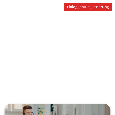
Einloggen/Registrierung
Messung des Lernerfolgs:
Anwendung des Kirkpatrick-
Modells zur Steigerung der
Bildungsrendite
Veröffentlicht von
Tobias Goecke
,
SupraTix GmbH
(2 Jahre,
5 Monate her aktualisiert)
2 Minuten
Februar 15, 2024