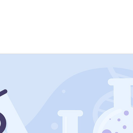
erimente mit einem Experiment
enke
,
SupraTix GmbH
(4 Jahre, 6 Monate her aktualisiert)