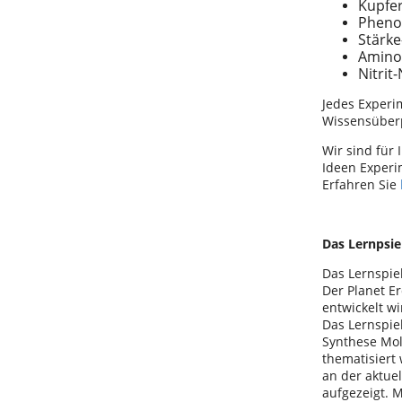
Kupfe
Phenol
Stärke
Amino
Nitrit
Jedes Experi
Wissensüberp
Wir sind für
Ideen Experi
Erfahren Sie
Das Lernpsie
Das Lernspiel
Der Planet E
entwickelt w
Das Lernspie
Synthese Mol
thematisiert
an der aktue
aufgezeigt. 