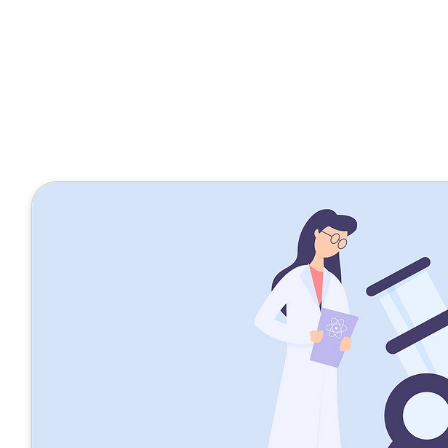
Chemistry4Future
1 Minute
Chemie-Exp
Januar 10, 2022
Veröffentlicht von
Fritz H