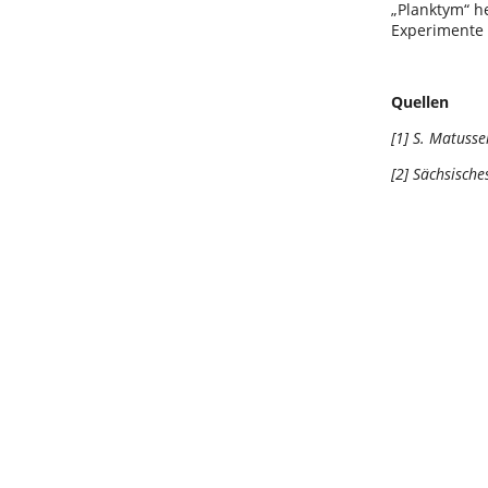
„Planktym“ he
Experimente 
Quellen
[1] S. Matuss
[2] Sächsisc