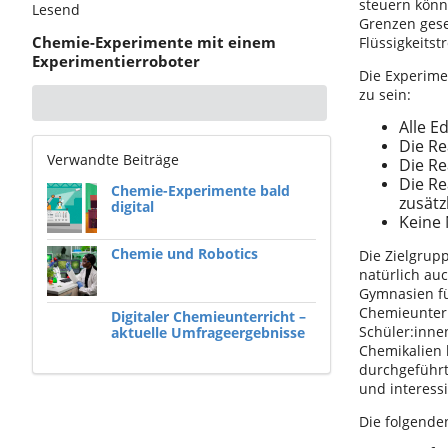
steuern könn
Lesend
Grenzen geset
Chemie-Experimente mit einem
Flüssigkeitst
Experimentierroboter
Die Experime
zu sein:
Alle E
Die Re
Verwandte Beiträge
Die Re
Die Re
Chemie-Experimente bald
zusätz
digital
Keine 
Chemie und Robotics
Die Zielgrup
natürlich au
Gymnasien fü
Chemieunterr
Digitaler Chemieunterricht –
Schüler:inne
aktuelle Umfrageergebnisse
Chemikalien 
durchgeführt
und interessi
Die folgende