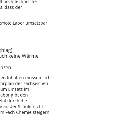
l noch technische
t, dass der
remote Labor umsetzbar
hlag).
auch keine Wärme
anzen.
den Inhalten müssen sich
ehrplan der sächsischen
zum Einsatz im
Labor gibt den
ial durch die
e an der Schule nicht
em Fach Chemie steigern