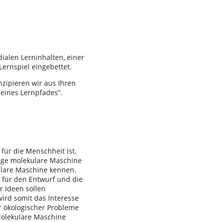
ialen Lerninhalten, einer
ernspiel eingebettet.
zipieren wir aus Ihren
eines Lernpfades“.
 für die Menschheit ist.
tige molekulare Maschine
ulare Maschine kennen.
 für den Entwurf und die
 Ideen sollen
ird somit das Interesse
r ökologischer Probleme
Molekulare Maschine