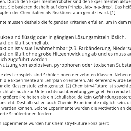
en. Durch den Experimentierroboter sind den Experimenten aktuel
zt. Sie basieren deshalb auf dem Prinzip „lab-in-a-drop“. Das heiß
ropfen der Chemikalien als Reaktionsraum genutzt wird. [1]
nte müssen deshalb die folgenden Kriterien erfüllen, um in dem 
dukte sind flüssig oder in gängigen Lösungsmitteln löslich.
aktion läuft schnell ab.
aktion ist visuell wahrnehmbar (z.B. Farbänderung, Niedersc
aktion läuft ohne große Hitzeentwicklung ab und es muss 
lich zugeführt werden.
Nutzung von explosiven, pyrophoren oder toxischen Subst
pe des Lernspiels sind Schüler:innen der zehnten Klassen. Neben 
ch die Experimente am Lehrplan orientieren. Als Referenz wurde L
r die Klassenstufe zehn genutzt. [2] Chemistry4Future ist sowohl 
icht als auch zur Unterrichtsnachbereitung geeignet. Ein remote 
n größere Freiheiten als ein Schullabor, da kein Gefährdungspotenz
besteht. Deshalb sollen auch Chemie-Experimente möglich sein, di
 werden können. Solche Experimente würden die Motivation an d
erte Schüler:innen fördern.
n Experimente wurden für Chemistry4Future konzipiert: