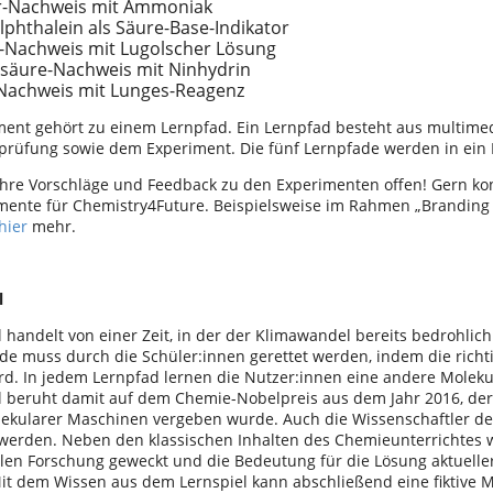
r-Nachweis mit Ammoniak
phthalein als Säure-Base-Indikator
-Nachweis mit Lugolscher Lösung
säure-Nachweis mit Ninhydrin
-Nachweis mit Lunges-Reagenz
ment gehört zu einem Lernpfad. Ein Lernpfad besteht aus multimed
rüfung sowie dem Experiment. Die fünf Lernpfade werden in ein L
 Ihre Vorschläge und Feedback zu den Experimenten offen! Gern kon
mente für Chemistry4Future. Beispielsweise im Rahmen „Branding 
hier
mehr.
l
 handelt von einer Zeit, in der der Klimawandel bereits bedrohlich
rde muss durch die Schüler:innen gerettet werden, indem die rich
ird. In jedem Lernpfad lernen die Nutzer:innen eine andere Molek
l beruht damit auf dem Chemie-Nobelpreis aus dem Jahr 2016, der
ekularer Maschinen vergeben wurde. Auch die Wissenschaftler der
 werden. Neben den klassischen Inhalten des Chemieunterrichtes w
llen Forschung geweckt und die Bedeutung für die Lösung aktuelle
Mit dem Wissen aus dem Lernspiel kann abschließend eine fiktive 