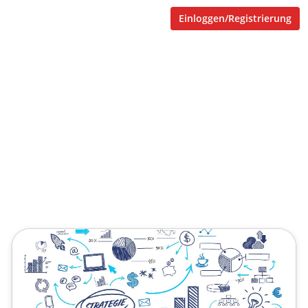
Einloggen/Registrierung
Agiles Arbeiten
Agiles Arbeiten in
Unternehmen
Veröffentlicht von
Jeannette Göcke
,
SupraTix GmbH
(4 Jahre,
6 Monate her aktualisiert)
2 Minuten
Januar 10, 2022