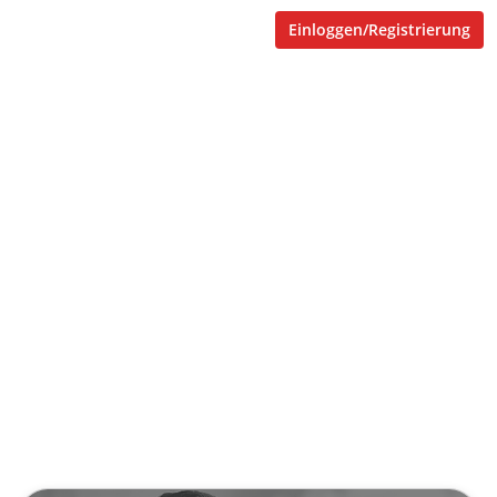
Einloggen/Registrierung
eLearning Starterkit
Referenzbeispiele - Diese
Firmen nutzen erfolgreich
das SupraTix Ökosystem:
Advanced Training
Technologies GmbH
Veröffentlicht von
Eva Hernschier
,
SupraTix GmbH
(4 Jahre,
6 Monate her aktualisiert)
1 Minute
Januar 10, 2022