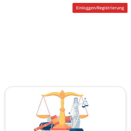
Einloggen/Registrierung
Allgemeines Gleichbehandlungsgesetz (AGG)
Gleichbehandlung – Ja, und?
Veröffentlicht von
bellmann
,
ValCrea UG
(haftungsbeschränkt)
(5 Jahre, 6 Monate her aktualisiert)
2 Minuten
Januar 27, 2021